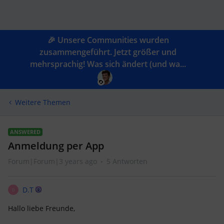
🎉 Unsere Communities wurden
zusammengeführt. Jetzt größer und
mehrsprachig! Was sich ändert (und wa...
Weitere Themen
ANSWERED
Anmeldung per App
Forum|Forum|3 years ago
5 Antworten
D.T
D
Hallo liebe Freunde,