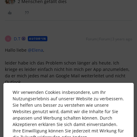
2 Menschen gefällt dies
D.T
Forum|Forum|3 years ago
AUTOR*IN
D
Hallo liebe
@Elena
,
leider habe ich das Problem schon länger als heute. Ich
kriege es leider einfach nicht hin mich per App anzumelden,
da er mich jedes mal an Google Mail weiterleitet und nicht
Outlook.
Wir verwenden Cookies insbesondere, um Ihr
LG
Nutzungserlebnis auf unserer Website zu verbessern.
Sie helfen uns besser zu verstehen wie unsere
1 Personen gefällt dies
Websites genutzt wird, damit wir die Inhalte für Sie
anpassen und Werbung schalten können. Durch
Akzeptieren erklären Sie sich damit einverstanden.
Ihre Einwilligung können Sie jederzeit mit Wirkung für