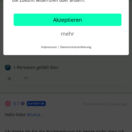
die Zukunft widerrufen oder ändern.
Lena
Forum|Forum|3 years ago
ANTWORT
Akzeptieren
Hi
@D.T
,
ich bin mir nicht sicher, ob Du auch Administrator bist von
mehr
Eurem Personio Account. Diese Information könnte hilfreich
sein:
Impressum
|
Datenschutzerklärung
LG Lena
1 Personen gefällt dies
D.T
Forum|Forum|3 years ago
AUTOR*IN
D
Hallo liebe
@Lena
,
ich danke dir für die Rückmeldung! Ich denke nicht, dass ich