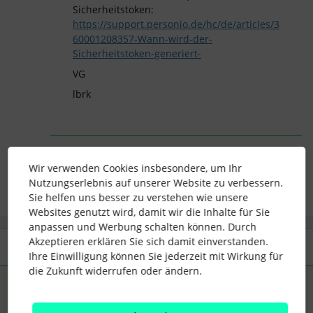
Sicherheitstoken:
https://support.personio.de/hc/de/articles/3
60001208357-Wann-wird-der-
Sicherheitstoken-generiert-
VG
lbrk
login
Security Token
Login-Schlüssel
Wir verwenden Cookies insbesondere, um Ihr
Nutzungserlebnis auf unserer Website zu verbessern.
Sie helfen uns besser zu verstehen wie unsere
Websites genutzt wird, damit wir die Inhalte für Sie
anpassen und Werbung schalten können. Durch
Akzeptieren erklären Sie sich damit einverstanden.
2 Antworten
Älteste zuerst
Ihre Einwilligung können Sie jederzeit mit Wirkung für
die Zukunft widerrufen oder ändern.
lbrk
Forum|Forum|3 years ago
ANTWORT
L