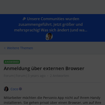
🎉 Unsere Communities wurden
zusammengeführt. Jetzt größer und
mehrsprachig! Was sich ändert (und wa...
Weitere Themen
ANSWERED
Anmeldung über externen Browser
Forum|Forum|3 years ago
2 Antworten
Coco
Mitarbeiter möchten die Personio App nicht auf Ihrem Handy
installieren. Sie gehen privat über einen Browser, um auf Ihre