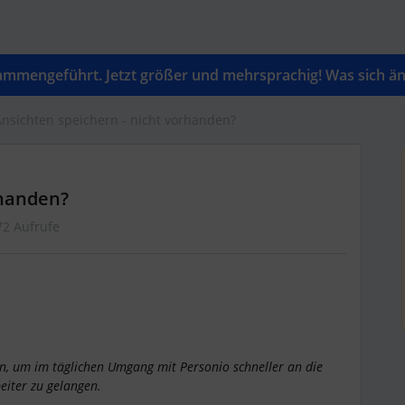
mengeführt. Jetzt größer und mehrsprachig! Was sich änd
Ansichten speichern - nicht vorhanden?
rhanden?
72 Aufrufe
en, um im täglichen Umgang mit Personio schneller an die
eiter zu gelangen.