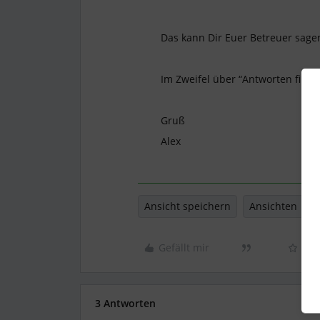
Das kann Dir Euer Betreuer sagen
Im Zweifel über “Antworten finde
Gruß
Alex
Ansicht speichern
Ansichten
Gefällt mir
3 Antworten