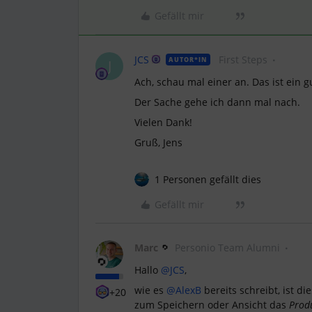
Gefällt mir
JCS
First Steps
AUTOR*IN
J
Ach, schau mal einer an. Das ist ein g
Der Sache gehe ich dann mal nach.
Vielen Dank!
Gruß, Jens
1 Personen gefällt dies
Gefällt mir
Marc
Personio Team Alumni
Hallo
@JCS
,
wie es
@AlexB
bereits schreibt, ist d
+20
zum Speichern oder Ansicht das
Produ