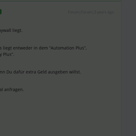
Forum|Forum|3 years ago
T
ywall liegt.
as liegt entweder in dem “Automation Plus”,
y Plus”.
nn Du dafür extra Geld ausgeben willst.
al anfragen.