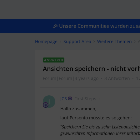
🎉 Unsere Communities wurden zusam
Homepage
Support Area
Weitere Themen
ANSWERED
Ansichten speichern - nicht vo
Forum|Forum|3 years ago
3 Antworten
1
JCS
First Steps
J
Hallo zusammen,
laut Personio müsste es so gehen:
“
Speichern Sie bis zu zehn Listenansicht
gewünschten Informationen Ihrer Mitarb