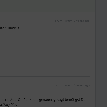
Forum|Forum|3 years ago
uter Hinweis.
Forum|Forum|3 years ago
ies eine Add-On Funktion, genauer gesagt benötigst Du
ctivity Plus.