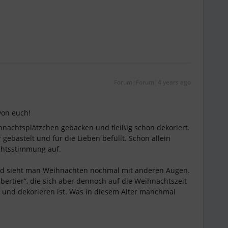
Forum|Forum|4 years ago
von euch!
nachtsplätzchen gebacken und fleißig schon dekoriert.
ebastelt und für die Lieben befüllt. Schon allein
chtsstimmung auf.
nd sieht man Weihnachten nochmal mit anderen Augen.
ubertier”, die sich aber dennoch auf die Weihnachtszeit
ln und dekorieren ist. Was in diesem Alter manchmal