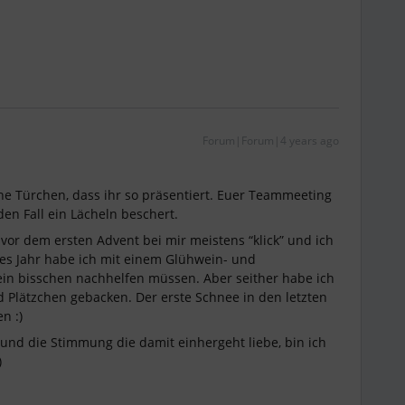
Forum|Forum|4 years ago
lne Türchen, dass ihr so präsentiert. Euer Teammeeting
den Fall ein Lächeln beschert.
vor dem ersten Advent bei mir meistens “klick” und ich
s Jahr habe ich mit einem Glühwein- und
n bisschen nachhelfen müssen. Aber seither habe ich
d Plätzchen gebacken. Der erste Schnee in den letzten
en :)
und die Stimmung die damit einhergeht liebe, bin ich
)