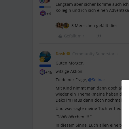
Langsam aber sicher komme auch ic
Kollegin und ich sich einen Adventska
+4
3 Menschen gefällt dies
Gefällt mir
Dash
Community Superstar
Guten Morgen,
witzige Aktion!
+46
Zu deiner Frage,
@Selina
:
Mit Kind nimmt man dann doch alles 
wieder ein Thema (meine haben die le
Deko im Haus dann doch nochmal neu 
Und was sagte meine Tochter heute 
“Töööööörchen!!!! “
In diesem Sinne, Euch allen eine tolle