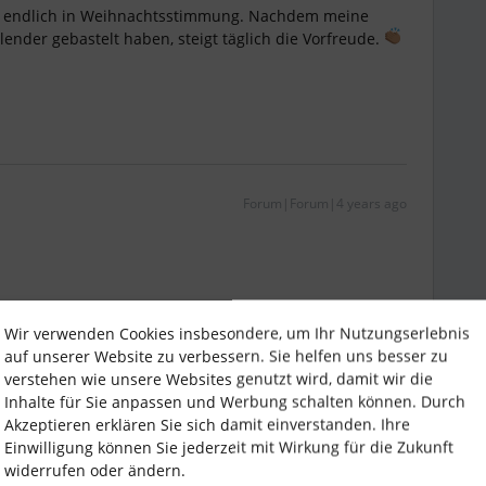
h endlich in Weihnachtsstimmung. Nachdem meine
lender gebastelt haben, steigt täglich die Vorfreude.
Forum|Forum|4 years ago
noch mal ganz anders wahr. Da sind Wunschzettel
Wir verwenden Cookies insbesondere, um Ihr Nutzungserlebnis
tzten Jahre keinen interessiert), Adventskalender und
auf unserer Website zu verbessern. Sie helfen uns besser zu
bzw. anders im Fokus. Die Stimmung steigt also.
verstehen wie unsere Websites genutzt wird, damit wir die
Inhalte für Sie anpassen und Werbung schalten können. Durch
morgen nach dem wach werden so schön?
Akzeptieren erklären Sie sich damit einverstanden. Ihre
Einwilligung können Sie jederzeit mit Wirkung für die Zukunft
widerrufen oder ändern.
 Vorweihnachtszeit!