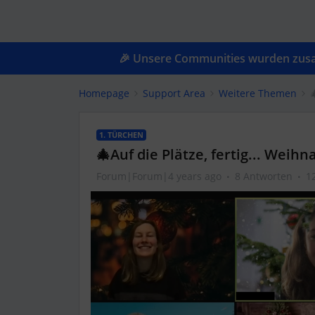
🎉 Unsere Communities wurden zusam
Homepage
Support Area
Weitere Themen

1. TÜRCHEN
🎄Auf die Plätze, fertig... Wei
Forum|Forum|4 years ago
8 Antworten
1