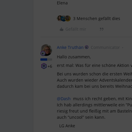
Elena
3 Menschen gefällt dies
Gefällt mir
Anke Truthän
Communicator
Hallo zusammen,
erst mal: Was für eine schöne Aktion 
+6
Bei uns wurden schon die ersten Weih
Auch wurden wieder Adventskalender g
dadurch kam bei uns bereits Weihna
@Dash
muss ich recht geben, mit Ki
Ich hab allerdings mittlerweile ein ”P
riesig freut und fleißig mit am Baste
auch “uncool” sein kann.
LG Anke