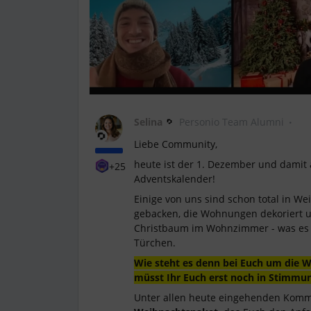
Selina
Personio Team Alumni
Liebe Community,
heute ist der 1. Dezember und damit
+25
Adventskalender!
Einige von uns sind schon total in W
gebacken, die Wohnungen dekoriert u
Christbaum im Wohnzimmer - was es da
Türchen.
Wie steht es denn bei Euch um die 
müsst Ihr Euch erst noch in Stimmu
Unter allen heute eingehenden Komm