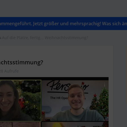
mengeführt. Jetzt größer und mehrsprachig! Was sich änd
Auf die Plätze, fertig... Weihnachtsstimmung?
hnachtsstimmung?
28 Aufrufe