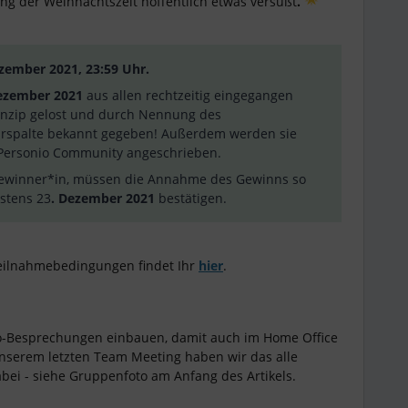
ng der Weihnachtszeit hoffentlich etwas versüßt
.
ezember 2021, 23:59 Uhr.
ezember 2021
aus allen rechtzeitig eingegangen
nzip gelost und durch Nennung des
rspalte bekannt gegeben! Außerdem werden sie
e Personio Community angeschrieben.
Gewinner*in, müssen die Annahme des Gewinns so
estens 23
. Dezember 2021
bestätigen.
Teilnahmebedingungen findet Ihr
hier
.
o-Besprechungen einbauen, damit auch im Home Office
serem letzten Team Meeting haben wir das alle
bei - siehe Gruppenfoto am Anfang des Artikels.