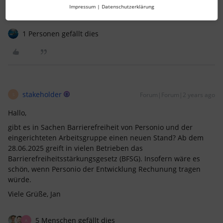
Lena
Impressum
|
Datenschutzerklärung
1 Personen gefällt dies
stakeholder
Forum|Forum|2 years ago
S
Hallo,
gibt es in Sachen Barrierefreiheit von Personio und der
eingerichteten Arbeitsgruppe einen neuen Stand? Ab dem
28.06.2025 greift in vielen Betrieben das
Barrierefreiheitsstärkungsgesetz (BFSG). Insofern wäre es
schön, wenn Personio der Entwicklung Rechunung tragen
würde.
Viele Grüße, Jan
5 Menschen gefällt dies
A