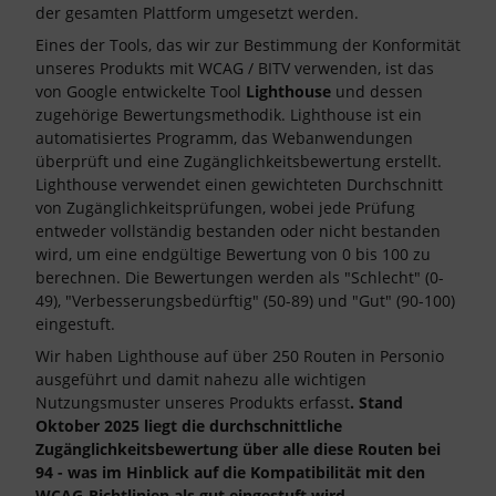
der gesamten Plattform umgesetzt werden.
Eines der Tools, das wir zur Bestimmung der Konformität
unseres Produkts mit WCAG / BITV verwenden, ist das
von Google entwickelte Tool
Lighthouse
und dessen
zugehörige Bewertungsmethodik. Lighthouse ist ein
automatisiertes Programm, das Webanwendungen
überprüft und eine Zugänglichkeitsbewertung erstellt.
Lighthouse verwendet einen gewichteten Durchschnitt
von Zugänglichkeitsprüfungen, wobei jede Prüfung
entweder vollständig bestanden oder nicht bestanden
wird, um eine endgültige Bewertung von 0 bis 100 zu
berechnen. Die Bewertungen werden als "Schlecht" (0-
49), "Verbesserungsbedürftig" (50-89) und "Gut" (90-100)
eingestuft.
Wir haben Lighthouse auf über 250 Routen in Personio
ausgeführt und damit nahezu alle wichtigen
Nutzungsmuster unseres Produkts erfasst
. Stand
Oktober 2025 liegt die durchschnittliche
Zugänglichkeitsbewertung über alle diese Routen bei
94 - was im Hinblick auf die Kompatibilität mit den
WCAG-Richtlinien als gut eingestuft wird.