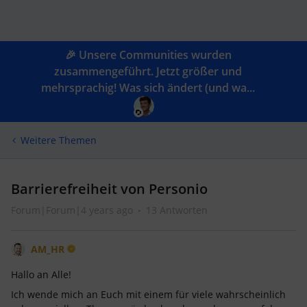
🎉 Unsere Communities wurden
zusammengeführt. Jetzt größer und
mehrsprachig! Was sich ändert (und wa...
Weitere Themen
Barrierefreiheit von Personio
Forum|Forum|4 years ago
13 Antworten
AM_HR
Hallo an Alle!
Ich wende mich an Euch mit einem für viele wahrscheinlich