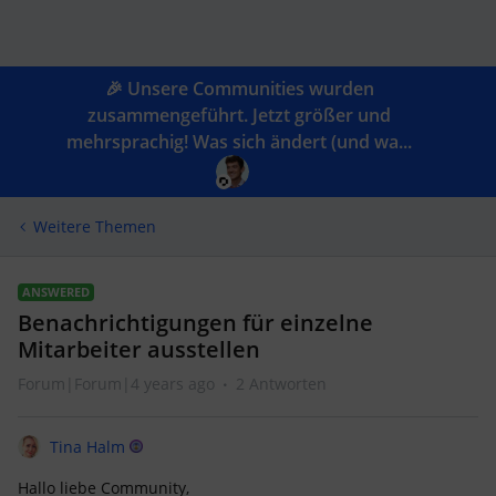
🎉 Unsere Communities wurden
zusammengeführt. Jetzt größer und
mehrsprachig! Was sich ändert (und wa...
Weitere Themen
ANSWERED
Benachrichtigungen für einzelne
Mitarbeiter ausstellen
Forum|Forum|4 years ago
2 Antworten
Tina Halm
Hallo liebe Community,