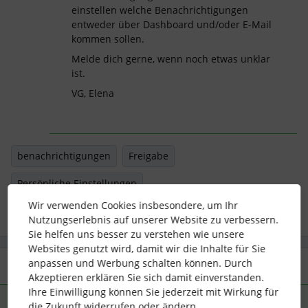
einstellen welche Benachrichtigungen
entweder über Dashboard und/oder E-Mail
kommen sollen.
Melde dich gerne, wenn noch etwas unklar
ist.
VG, Elena
benachrichtigungen
Freigabe
Persönliche Einstellungen
Wir verwenden Cookies insbesondere, um Ihr
Nutzungserlebnis auf unserer Website zu verbessern.
Sie helfen uns besser zu verstehen wie unsere
Websites genutzt wird, damit wir die Inhalte für Sie
anpassen und Werbung schalten können. Durch
2 Antworten
Älteste zuerst
Akzeptieren erklären Sie sich damit einverstanden.
Ihre Einwilligung können Sie jederzeit mit Wirkung für
die Zukunft widerrufen oder ändern.