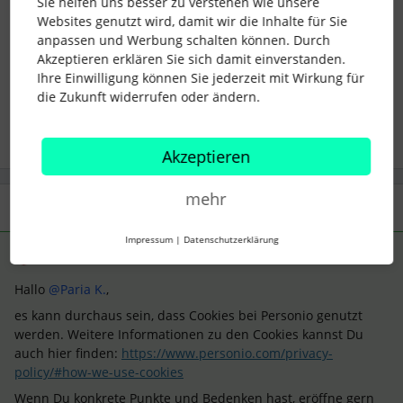
Sie helfen uns besser zu verstehen wie unsere
Websites genutzt wird, damit wir die Inhalte für Sie
anpassen und Werbung schalten können. Durch
Cookies
Akzeptieren erklären Sie sich damit einverstanden.
consent
Ihre Einwilligung können Sie jederzeit mit Wirkung für
die Zukunft widerrufen oder ändern.
1 Personen gefällt dies
M
Akzeptieren
mehr
1 Antwort
Impressum
|
Datenschutzerklärung
Michael H.
Forum|Forum|1 year ago
ANTWORT
Hallo ​
@Paria K.
,
es kann durchaus sein, dass Cookies bei Personio genutzt
werden. Weitere Informationen zu den Cookies kannst Du
auch hier finden:
https://www.personio.com/privacy-
policy/#how-we-use-cookies
Wenn Du konkrete Punkte und Bedenken hast, eröffne gern