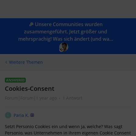
🎉 Unsere Communities wurden
zusammengeführt. Jetzt größer und
mehrsprachig! Was sich ändert (und wa...
Weitere Themen
ANSWERED
Cookies-Consent
Forum|Forum|1 year ago
1 Antwort
Paria K.
P
Setzt Personio Cookies ein und wenn ja, welche? Was sagt
Personio, was Unternehmen in ihrem eigenen Cookie Consent