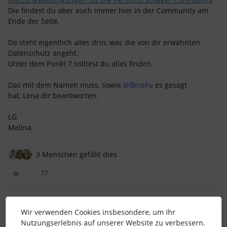
Die findest du aber auch immer hier in der Community am
Ende der Seite.
Da steht eigentlich alles drin, was die von dir erwähnten
Datenschutz angeht.
Unter dem Punkt 7 solltest du alles finden.
Das mit dem Namen muss, sowie
@BineFu
es gesagt
hat, Lena dir beantworten.
LG
Melina
3 Menschen gefällt dies
Wir verwenden Cookies insbesondere, um Ihr
AnWi
Forum|Forum|2 years ago
AUTOR*IN
Nutzungserlebnis auf unserer Website zu verbessern.