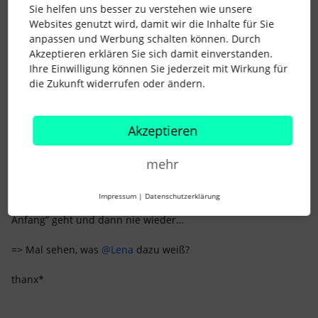
Sie helfen uns besser zu verstehen wie unsere
Hej
@Mell
,
Websites genutzt wird, damit wir die Inhalte für Sie
anpassen und Werbung schalten können. Durch
Danke für den Input - dann hab’ ich meine Zustimmung
Akzeptieren erklären Sie sich damit einverstanden.
bezügl. “Vermarktung” wohl schon so auch gegeben… =>
Ihre Einwilligung können Sie jederzeit mit Wirkung für
verstanden!
die Zukunft widerrufen oder ändern.
Brauche dann jetzt aber auf jeden Fall ‘ne nachträgl.
Änderung meines Usernamens - den kann ich aber in
Akzeptieren
meinem “Profil” gar nicht ändern. Dort wird ganz klar “Name”
+ “Vorname” abgefragt.
mehr
Bin gespannt, WO genau Ihr Euer “Mell”, “BineFu” und “Lena”
eingetragen habt und ich analog dazu das jetzt auch (noch)
Impressum
|
Datenschutzerklärung
machen kann? Kann ja nicht sein, dass das nur “ganz am
Anfang” geht und dann nie wieder…
=> Mal sehen, was
@Lena
dazu weiß?
thanx*