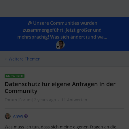
🎉 Unsere Communities wurden
zusammengeführt. Jetzt größer und
mehrsprachig! Was sich ändert (und wa...
Weitere Themen
ANSWERED
Datenschutz für eigene Anfragen in der
Community
Forum|Forum|2 years ago
11 Antworten
AnWi
Was muss ich tun, dass sich meine eigenen Fragen an die