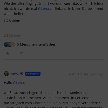
Wie der allerdings geändert werden kann, das weiß ich leider
nicht. Ich würde mal
@Lena
verlinken, sie kann Dir bestimmt
weiterhelfen.
LG Sabine
LG Sabine
5 Menschen gefällt dies
T
AnWi
Forum|Forum|2 years ago
AUTOR*IN
Hallo
@Lena
,
weißt Du zum obigen Thema noch mehr Konkretes?
- Wie kann ich meinen “Anmeldenamen” in Personio
nachträglich vom Klarnamen in ein Pseudonym verändern?
- Was kann ich bezüglich “Datenschutz” verschärft einstellen,