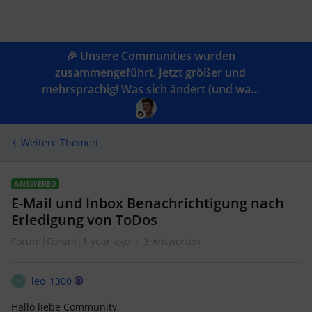
🎉 Unsere Communities wurden
zusammengeführt. Jetzt größer und
mehrsprachig! Was sich ändert (und wa...
Weitere Themen
ANSWERED
E-Mail und Inbox Benachrichtigung nach
Erledigung von ToDos
Forum|Forum|1 year ago
3 Antworten
leo_1300
L
Hallo liebe Community,