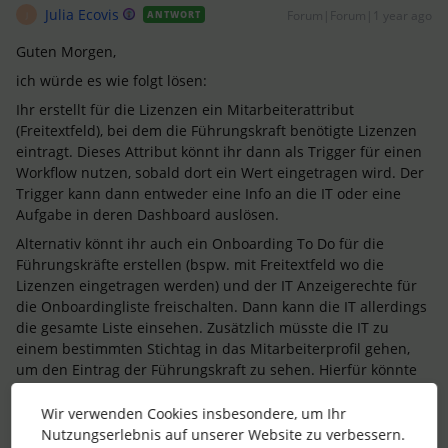
Julia Ecovis
Forum|Forum|1 year ago
ANTWORT
J
Guten Morgen,
ich würde es wie folgt lösen:
Ihr erstellt für die Lizenzen ein Mitarbeiterattribut
(Freitextfeld), bei dem die Führungskraft benötigte Lizenzen
eintragt. Dieses Attribut könnt ihr dann als Trigger für einen
Workflow nutzen, sobald dort ein Wert eingetragen wird. Der
Trigger kann dann entweder eine Info an die IT oder eine
Aufgabe in deren Dashboard auslösen.
Alternativ könnt ihr auch ein Onboarding To Do für die
Führungskräfte erstellen (bspw. mit Freitextfeld wo die
Lizenzen eingetragen werden) und der IT Anzeigerechte für
die Onboardingliste freischalten. Dann kann die IT allerdings
die gesamte Liste einsehen. Zusätzlich müsste die IT zu
einem bestimmten Stichtag in das Mitarbeiterprofil gehen,
um den Eintrag der Führungskraft zu sehen. Hierfür könnte
man dann aber ein To Do erstellen, sodass einzusehen ist ob
die Lizenzen angelegt wurden.
Wir verwenden Cookies insbesondere, um Ihr
Nutzungserlebnis auf unserer Website zu verbessern.