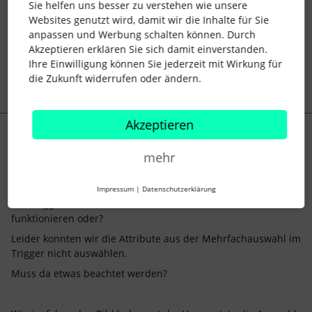
Sie helfen uns besser zu verstehen wie unsere
Vielleicht hilft dir ja eine der Möglichkeiten weiter :)
Websites genutzt wird, damit wir die Inhalte für Sie
anpassen und Werbung schalten können. Durch
Akzeptieren erklären Sie sich damit einverstanden.
2 Menschen gefällt dies
L
Ihre Einwilligung können Sie jederzeit mit Wirkung für
die Zukunft widerrufen oder ändern.
Akzeptieren
leo_1300
Forum|Forum|1 year ago
AUTOR*IN
L
mehr
Hallo Julia,
vielen Dank für die Info.
Impressum
|
Datenschutzerklärung
Der Trigger sollte so auch bei einer Mehrfachauswahl
funktionieren oder?
Leider konnten wir die Attribute aus der Mehrfachauswahl im
Trigger nicht auswählen.
Muss da etwas beachtet werden?