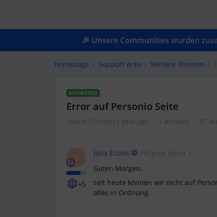
🎉 Unsere Communities wurden zusam
Homepage
Support Area
Weitere Themen
E
ANSWERED
Error auf Personio Seite
Forum|Forum|1 year ago
1 Antwort
95 Au
Julia Ecovis
Helping Hand
J
Guten Morgen,
seit heute können wir nicht auf Person
+5
alles in Ordnung.