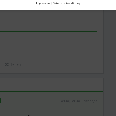
ein Ticket öffnen können :)
Impressum
|
Datenschutzerklärung
Teilen
Forum|Forum|1 year ago
T