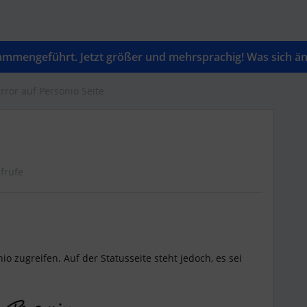
mengeführt. Jetzt größer und mehrsprachig! Was sich änd
rror auf Personio Seite
frufe
io zugreifen. Auf der Statusseite steht jedoch, es sei