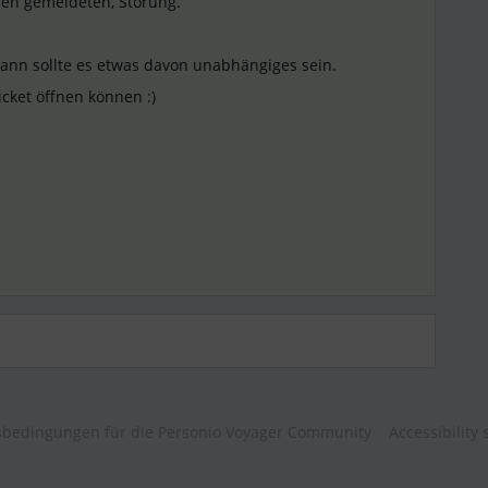
ren gemeldeten, Störung.
, dann sollte es etwas davon unabhängiges sein.
icket öffnen können :)
bedingungen für die Personio Voyager Community
Accessibility