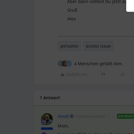
Aber dann solltest Du jetzt auch 
Gruß
Alex
personio
access issue
4 Menschen gefällt dies
P
L
Gefällt mir
1 Antwort
AlexB
Communicator
ANTWOR
Moin,