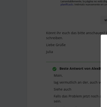
Könnt ihr euch das bitte anschauen? Da
schreiben.
Liebe Grüße
Julia
Beste Antwort von
AlexB
Moin,
lag vermutlich an der, auch von
Siehe auch
Falls das Problem jetzt noch auf
sein.