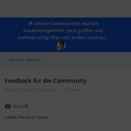
🎉 Unsere Communities wurden
zusammengeführt. Jetzt größer und
mehrsprachig! Was sich ändert (und wa...
Weitere Themen
Feedback für die Community
Forum|Forum|6 years ago
1 Antwort
Dana
Liebes Personio Team,