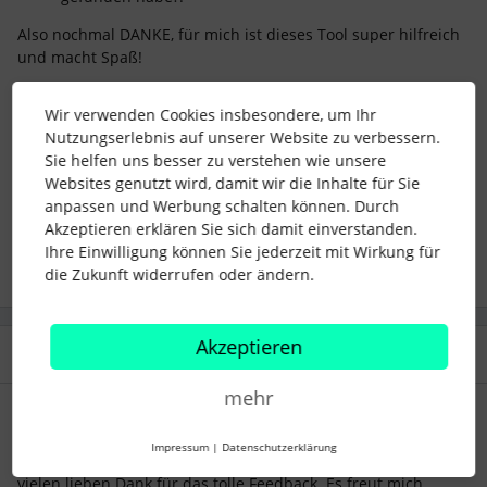
Also nochmal DANKE, für mich ist dieses Tool super hilfreich
und macht Spaß!
Ein sonniges Wochenende aus Berlin,
Dana
Wir verwenden Cookies insbesondere, um Ihr
Nutzungserlebnis auf unserer Website zu verbessern.
Sie helfen uns besser zu verstehen wie unsere
community
feedback
Websites genutzt wird, damit wir die Inhalte für Sie
anpassen und Werbung schalten können. Durch
Akzeptieren erklären Sie sich damit einverstanden.
5 Menschen gefällt dies
Ihre Einwilligung können Sie jederzeit mit Wirkung für
die Zukunft widerrufen oder ändern.
Akzeptieren
1 Antwort
mehr
Thomas
Forum|Forum|6 years ago
Impressum
|
Datenschutzerklärung
Hallo Dana,
vielen lieben Dank für das tolle Feedback. Es freut mich