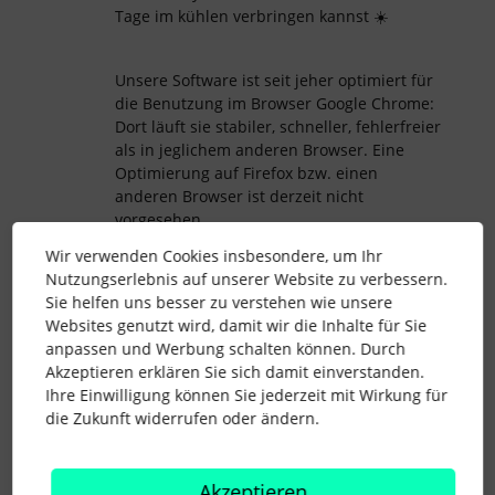
Tage im kühlen verbringen kannst ☀️
Unsere Software ist seit jeher optimiert für
die Benutzung im Browser Google Chrome:
Dort läuft sie stabiler, schneller, fehlerfreier
als in jeglichem anderen Browser. Eine
Optimierung auf Firefox bzw. einen
anderen Browser ist derzeit nicht
vorgesehen.
Wir empfehlen somit, dass Du Personio in
Wir verwenden Cookies insbesondere, um Ihr
Zukunft in Verbindung mit Google Chrome
Nutzungserlebnis auf unserer Website zu verbessern.
nutzt :)
Sie helfen uns besser zu verstehen wie unsere
Websites genutzt wird, damit wir die Inhalte für Sie
anpassen und Werbung schalten können. Durch
Akzeptieren erklären Sie sich damit einverstanden.
Ihre Einwilligung können Sie jederzeit mit Wirkung für
Firefox
Browser Support
die Zukunft widerrufen oder ändern.
1 Personen gefällt dies
Akzeptieren