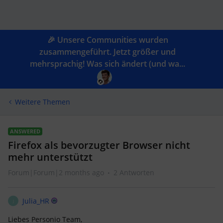
🎉 Unsere Communities wurden
zusammengeführt. Jetzt größer und
mehrsprachig! Was sich ändert (und wa...
Weitere Themen
ANSWERED
Firefox als bevorzugter Browser nicht
mehr unterstützt
Forum|Forum|2 months ago
2 Antworten
Julia_HR
J
Liebes Personio Team,