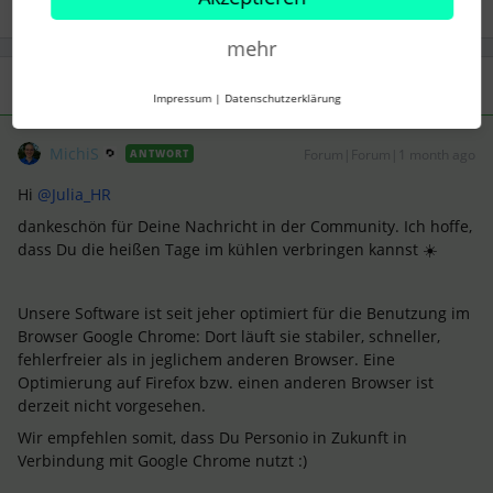
mehr
2 Antworten
Älteste zuerst
Impressum
|
Datenschutzerklärung
MichiS
Forum|Forum|1 month ago
ANTWORT
Hi ​
@Julia_HR
dankeschön für Deine Nachricht in der Community. Ich hoffe,
dass Du die heißen Tage im kühlen verbringen kannst ☀️
Unsere Software ist seit jeher optimiert für die Benutzung im
Browser Google Chrome: Dort läuft sie stabiler, schneller,
fehlerfreier als in jeglichem anderen Browser. Eine
Optimierung auf Firefox bzw. einen anderen Browser ist
derzeit nicht vorgesehen.
Wir empfehlen somit, dass Du Personio in Zukunft in
Verbindung mit Google Chrome nutzt :)