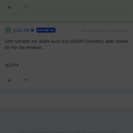
Julia_HR
Forum|Forum|1 month ago
AUTOR*IN
J
Sehr schade, vor allem auch aus DSGVO Gründen, aber danke
dir für die Antwort.
Lg Julia
Nutzungsbedingungen für die Personio Voyager