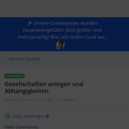
🎉 Unsere Communities wurden
zusammengeführt. Jetzt größer und
mehrsprachig! Was sich ändert (und wa...
Weitere Themen
ANSWERED
Gesellschaften anlegen und
Abhängigkeiten
Forum|Forum|1 year ago
1 Antwort
Katja Henninger
K
Hallo Community,