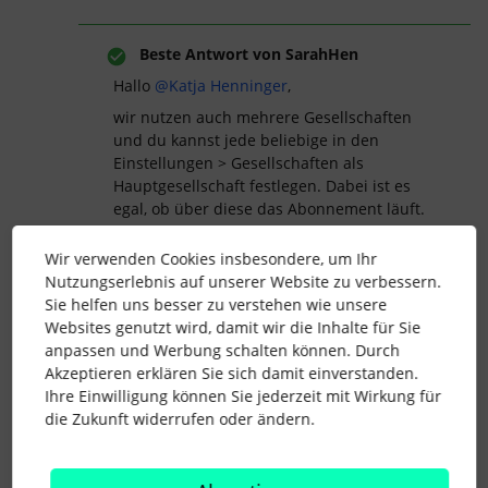
Beste Antwort von
SarahHen
Hallo ​
@Katja Henninger
,
wir nutzen auch mehrere Gesellschaften
und du kannst jede beliebige in den
Einstellungen > Gesellschaften als
Hauptgesellschaft festlegen. Dabei ist es
egal, ob über diese das Abonnement läuft.
Auch die Admin Rolle kannst du jeder
Wir verwenden Cookies insbesondere, um Ihr
beliebigen Person unabhängig der
Nutzungserlebnis auf unserer Website zu verbessern.
Gesellschaft zuweisen. Beachte nur, dass
Sie helfen uns besser zu verstehen wie unsere
man nicht pro Gesellschaft die Admin-Rolle
Websites genutzt wird, damit wir die Inhalte für Sie
vergeben kann, sondern der Admin dann
anpassen und Werbung schalten können. Durch
alle Gesellschaften sieht.
Akzeptieren erklären Sie sich damit einverstanden.
Deine letzte Frage kenne ich aus der Praxis
Ihre Einwilligung können Sie jederzeit mit Wirkung für
nicht, würde hier sie aber so verstehen, wie
die Zukunft widerrufen oder ändern.
du es schreibst.
Viele Grüße