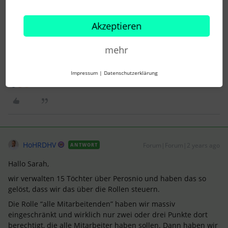
unter dem Unternehmenskalender die Ansicht auf die eigene
Gesellschaft festlegen.
Akzeptieren
Zur Mitarbeiterliste bin ich leider überfragt.
Viele Grüße
mehr
Jan
Impressum
|
Datenschutzerklärung
3 Menschen gefällt dies
S
HoHRDHV
Forum|Forum|2 years ago
ANTWORT
Hallo Sarah,
wir verwalten 15 Töchter über Perosnio und haben das so
gelöst, dass wir das über die Rollen steuern.
Die Rolle “alle Mitarbeitenden” haben wir massiv
eingeschränkt und wirklich nur zwei oder drei Punkte dort
berechtigt, die alle Mitarbeiter haben sollen. Dann haben wir