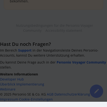
bekommen.
Nutzungsbedingungen für die Personio Voyager
Community
Accessibility statement
Hast Du noch Fragen?
Im Bereich
Support
in der Navigationsleiste Deines Personio-
Accounts, kannst Du weitere Unterstützung erhalten.
Du kannst Deine Frage auch in der
Personio Voyager Community
stellen.
Weitere Informationen
Developer Hub
Überblick Implementierung
Webinare
©
2025
Personio SE & Co. KG
AGB
Datenschutzerklärung
Impressum
Cookie-Einstellungen