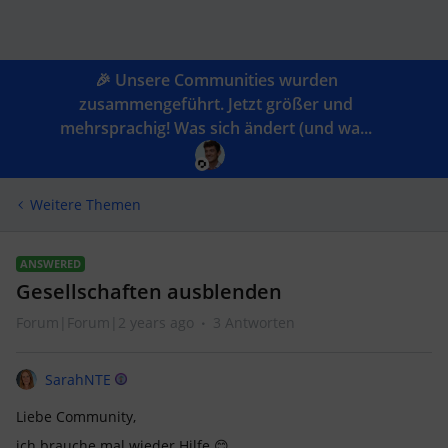
🎉 Unsere Communities wurden
zusammengeführt. Jetzt größer und
mehrsprachig! Was sich ändert (und wa...
Weitere Themen
ANSWERED
Gesellschaften ausblenden
Forum|Forum|2 years ago
3 Antworten
SarahNTE
Liebe Community,
ich brauche mal wieder Hilfe 😊