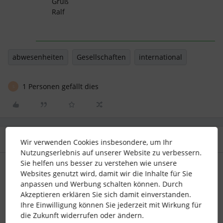
Gruß
Ralf
abwesenheiten
Gesellschaften
international
1 Personen gefällt dies
S
3 Antworten
Älteste zuerst
Wir verwenden Cookies insbesondere, um Ihr
Nutzungserlebnis auf unserer Website zu verbessern.
Sie helfen uns besser zu verstehen wie unsere
AM_HR
Forum|Forum|2 years ago
Websites genutzt wird, damit wir die Inhalte für Sie
anpassen und Werbung schalten können. Durch
Hallo
@SarahNTE
,
Akzeptieren erklären Sie sich damit einverstanden.
die Ansichtsrechte für den Kalender kannst du über die
Ihre Einwilligung können Sie jederzeit mit Wirkung für
Mitarbeiterrollen steuern. Im Reiter Kalender kannst du
die Zukunft widerrufen oder ändern.