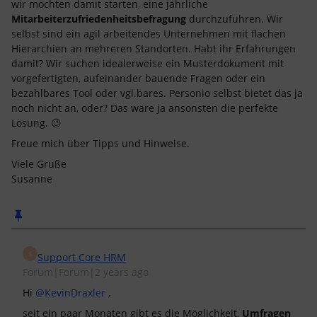
wir möchten damit starten, eine jährliche
Mitarbeiterzufriedenheitsbefragung
durchzuführen. Wir
selbst sind ein agil arbeitendes Unternehmen mit flachen
Hierarchien an mehreren Standorten. Habt ihr Erfahrungen
damit? Wir suchen idealerweise ein Musterdokument mit
vorgefertigten, aufeinander bauende Fragen oder ein
bezahlbares Tool oder vgl.bares. Personio selbst bietet das ja
noch nicht an, oder? Das wäre ja ansonsten die perfekte
Lösung. 😉
Freue mich über Tipps und Hinweise.
Viele Grüße
Susanne
S
Support Core HRM
Forum|Forum|2 years ago
Hi
@KevinDraxler
,
seit ein paar Monaten gibt es die Möglichkeit,
Umfragen