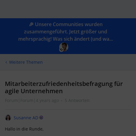
🎉 Unsere Communities wurden
zusammengeführt. Jetzt größer und
mehrsprachig! Was sich ändert (und wa...
Weitere Themen
Mitarbeiterzufriedenheitsbefragung für
agile Unternehmen
Forum|Forum|4 years ago
5 Antworten
Susanne AD
Hallo in die Runde,