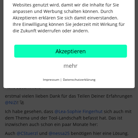
Websites genutzt wird, damit wir die Inhalte für Sie
vielen Dank! Das schauen wir uns dann mal an.
anpassen und Werbung schalten können. Durch
Liebe Grüße
Akzeptieren erklären Sie sich damit einverstanden.
Susanne
Ihre Einwilligung können Sie jederzeit mit Wirkung für
die Zukunft widerrufen oder ändern.
1 Personen gefällt dies
Akzeptieren
mehr
Lena
Forum|Forum|4 years ago
Impressum
|
Datenschutzerklärung
Hallo zusammen,
erstmal vielen lieben Dank für das Teilen Deiner Erfahrungen
@NiZi
! 🚀
Ich habe gesehen, dass
@Lea-Sophie Fingerhut
sich auch mit
dem Thema und der Tool-Landschaft befasst hat. Das ist
inzwischen auch schon ein paar Monate her:
Auch
@CStuerzl
und
@nessa25
benötigen hier eine Lösung.