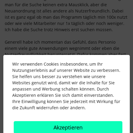
man für die Suche keinen extra Mausklick, aber die
Neuanordnung ist alles andere als Nutzerfreundlich. Dabei
ist es ganz egal ob man das Programm täglich min 100x nutzt
oder wie viele Mitarbeiter nur 1x täglich oder noch weniger.
Ich habe die Suche trotz Hinweis erst suchen müssen.
Generell habe ich momentan das Gefühl, dass Personio
einem viele gute Anwendungen wegnimmt oder eben die
Nutzerfreundlichkeit heruntersetzt. Dafür kommen aber fast
wöchentlich neue Anwendungen hinzu, die dann Geld
Wir verwenden Cookies insbesondere, um Ihr
kosten. Was ist hier los?
Nutzungserlebnis auf unserer Website zu verbessern.
Sie helfen uns besser zu verstehen wie unsere
Die Suchfunktion muss zurück!!!
Websites genutzt wird, damit wir die Inhalte für Sie
anpassen und Werbung schalten können. Durch
Akzeptieren erklären Sie sich damit einverstanden.
7 Menschen gefällt dies
D
M
Ihre Einwilligung können Sie jederzeit mit Wirkung für
die Zukunft widerrufen oder ändern.
Akzeptieren
p.geisler
Forum|Forum|2 years ago
AUTOR*IN
P