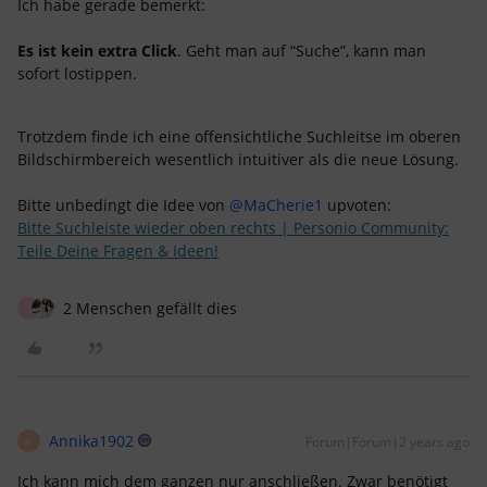
Ich habe gerade bemerkt:
Es ist kein extra Click
. Geht man auf “Suche”, kann man
sofort lostippen.
Trotzdem finde ich eine offensichtliche Suchleitse im oberen
Bildschirmbereich wesentlich intuitiver als die neue Lösung.
Bitte unbedingt die Idee von
@MaCherie1
upvoten:
Bitte Suchleiste wieder oben rechts | Personio Community:
Teile Deine Fragen & Ideen!
2 Menschen gefällt dies
J
Annika1902
Forum|Forum|2 years ago
A
Ich kann mich dem ganzen nur anschließen. Zwar benötigt