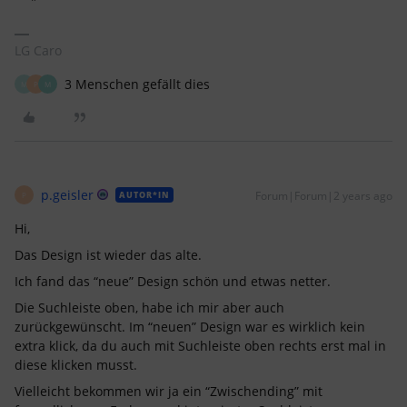
LG Caro
3 Menschen gefällt dies
M
P
M
p.geisler
Forum|Forum|2 years ago
AUTOR*IN
P
Hi,
Das Design ist wieder das alte.
Ich fand das “neue” Design schön und etwas netter.
Die Suchleiste oben, habe ich mir aber auch
zurückgewünscht. Im “neuen” Design war es wirklich kein
extra klick, da du auch mit Suchleiste oben rechts erst mal in
diese klicken musst.
Vielleicht bekommen wir ja ein “Zwischending” mit