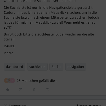
Oberfläche. Habt ihr sicherlich vernommen :)
Die Suchleiste ist nun in die Navigationsleiste gerutscht.
Dadurch muss ich erst einen Mausklick machen, um in die
Suchleiste bswp. nach einem Mitarbeiter zu suchen. Jedoch
ist das für mich ein Mausklick zu viel! Wem geht es genau
so???
Bringt doch bitte die Suchleiste (Lupe) wieder an die alte
Stelle!!!
DANKE
Pierre
dashboard
suchleiste
Suche
navigation
28 Menschen gefällt dies
P
K
22 Antworten
Älteste zuerst