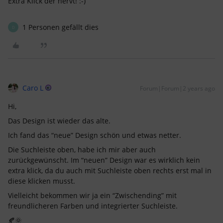
Extra Klick der nervt! :-)
1 Personen gefällt dies
D
Caro L
Forum|Forum|2 years ago
Hi,
Das Design ist wieder das alte.
Ich fand das “neue” Design schön und etwas netter.
Die Suchleiste oben, habe ich mir aber auch
zurückgewünscht. Im “neuen” Design war es wirklich kein
extra klick, da du auch mit Suchleiste oben rechts erst mal in
diese klicken musst.
Vielleicht bekommen wir ja ein “Zwischending” mit
freundlicheren Farben und integrierter Suchleiste.
🍂🌞