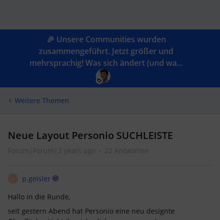
🎉 Unsere Communities wurden
zusammengeführt. Jetzt größer und
mehrsprachig! Was sich ändert (und wa...
Weitere Themen
Neue Layout Personio SUCHLEISTE
Forum|Forum|2 years ago
22 Antworten
p.geisler
P
Hallo in die Runde,
seit gestern Abend hat Personio eine neu designte