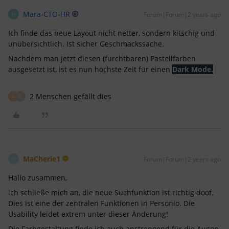
Mara-CTO-HR
Forum|Forum|2 years ago
M
Ich finde das neue Layout nicht netter, sondern kitschig und
unübersichtlich. Ist sicher Geschmackssache.
Nachdem man jetzt diesen (furchtbaren) Pastellfarben
ausgesetzt ist, ist es nun höchste Zeit für einen
Dark Mode.
2 Menschen gefällt dies
A
M
MaCherie1
Forum|Forum|2 years ago
M
Hallo zusammen,
ich schließe mich an, die neue Suchfunktion ist richtig doof.
Dies ist eine der zentralen Funktionen in Personio. Die
Usability leidet extrem unter dieser Änderung!
Die Farbgestaltung finde ich auch anstrengend für die Augen.