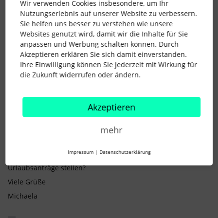
Wir verwenden Cookies insbesondere, um Ihr
Michaela B.
Forum|Forum|4 years ago
Nutzungserlebnis auf unserer Website zu verbessern.
Sie helfen uns besser zu verstehen wie unsere
Hallo
@KarolinW83
,
Websites genutzt wird, damit wir die Inhalte für Sie
in welcher Form wünscht ihr euch eine höhere Nutzung
anpassen und Werbung schalten können. Durch
durch eure Mitarbeitenden?
Akzeptieren erklären Sie sich damit einverstanden.
Ihre Einwilligung können Sie jederzeit mit Wirkung für
Bei uns war die Akzeptanz von Anfang an recht hoch, allein
die Zukunft widerrufen oder ändern.
schon weil Urlaubsanträge mit Personio um ein vielfaches
einfacher wurden. Diejenigen die sich technisch etwas
schwer taten, habe ich persönlich abgeholt und im
Akzeptieren
Einzelgespräch informiert, um die Hemmschwelle zu
minimieren.
mehr
Ansonsten ist die Nutzung durch Mitarbeitende durchaus
reduzierter, da die meisten Funktionen für HR gedacht sind.
Impressum
|
Datenschutzerklärung
Können eure Mitarbeitenden denn noch auf anderen Wegen
Urlaubsanträge stellen?
Viele Grüße
Michaela