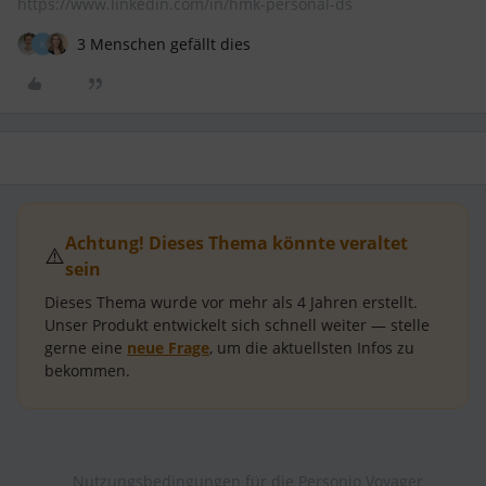
https://www.linkedin.com/in/hmk-personal-ds
3 Menschen gefällt dies
K
Achtung! Dieses Thema könnte veraltet
⚠️
sein
Dieses Thema wurde vor mehr als
4 Jahren
erstellt.
Unser Produkt entwickelt sich schnell weiter — stelle
gerne eine
neue Frage
, um die aktuellsten Infos zu
bekommen.
Nutzungsbedingungen für die Personio Voyager