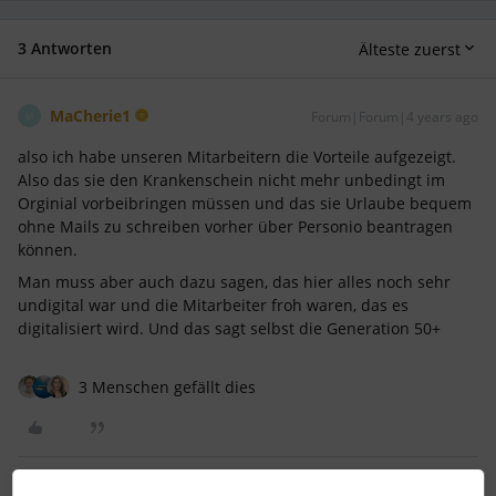
3 Antworten
Älteste zuerst
MaCherie1
Forum|Forum|4 years ago
M
also ich habe unseren Mitarbeitern die Vorteile aufgezeigt.
Also das sie den Krankenschein nicht mehr unbedingt im
Orginial vorbeibringen müssen und das sie Urlaube bequem
ohne Mails zu schreiben vorher über Personio beantragen
können.
Man muss aber auch dazu sagen, das hier alles noch sehr
undigital war und die Mitarbeiter froh waren, das es
digitalisiert wird. Und das sagt selbst die Generation 50+
3 Menschen gefällt dies