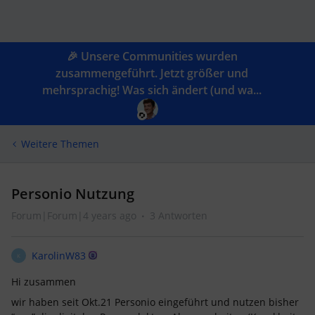
🎉 Unsere Communities wurden
zusammengeführt. Jetzt größer und
mehrsprachig! Was sich ändert (und wa...
Weitere Themen
Personio Nutzung
Forum|Forum|4 years ago
3 Antworten
KarolinW83
K
Hi zusammen
wir haben seit Okt.21 Personio eingeführt und nutzen bisher