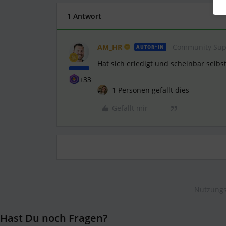
1 Antwort
AM_HR
Community Sup
AUTOR*IN
Hat sich erledigt und scheinbar selbst
+33
1 Personen gefällt dies
Gefällt mir
Nutzungs
Hast Du noch Fragen?