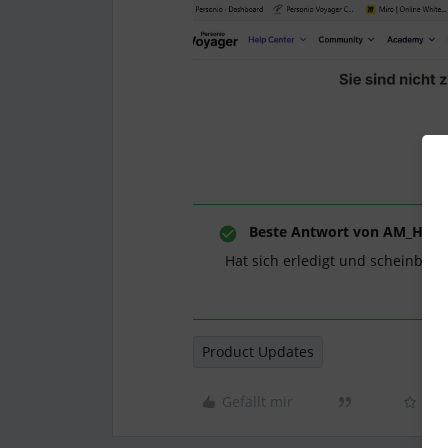
Beste Antwort von
AM_HR
Hat sich erledigt und scheinbar s
Product Updates
Gefällt mir