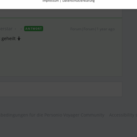
Impressum
|
Datenschutzerklärung
erstar
Forum|Forum|1 year ago
ANTWORT
 geheilt 🤷
bedingungen für die Personio Voyager Community
Accessibility