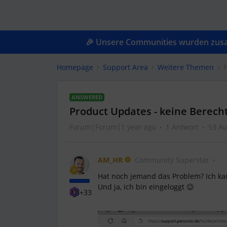
🎉 Unsere Communities wurden zusam
Homepage
Support Area
Weitere Themen
P
ANSWERED
Product Updates - keine Berech
Forum|Forum|1 year ago
1 Antwort
53 Au
AM_HR
Community Superstar
Hat noch jemand das Problem? Ich kan
Und ja, ich bin eingeloggt 😉
+33