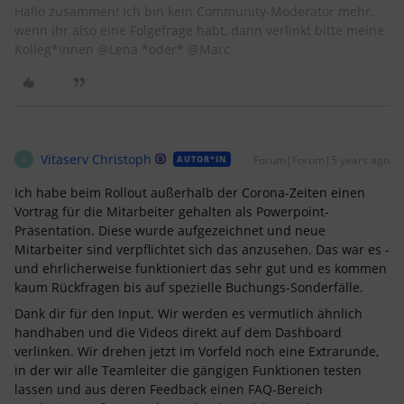
Hallo zusammen! Ich bin kein Community-Moderator mehr,
wenn Ihr also eine Folgefrage habt, dann verlinkt bitte meine
Kolleg*innen @Lena *oder* @Marc
Vitaserv Christoph
Forum|Forum|5 years ago
AUTOR*IN
V
Ich habe beim Rollout außerhalb der Corona-Zeiten einen
Vortrag für die Mitarbeiter gehalten als Powerpoint-
Präsentation. Diese wurde aufgezeichnet und neue
Mitarbeiter sind verpflichtet sich das anzusehen. Das war es -
und ehrlicherweise funktioniert das sehr gut und es kommen
kaum Rückfragen bis auf spezielle Buchungs-Sonderfälle.
Dank dir für den Input. Wir werden es vermutlich ähnlich
handhaben und die Videos direkt auf dem Dashboard
verlinken. Wir drehen jetzt im Vorfeld noch eine Extrarunde,
in der wir alle Teamleiter die gängigen Funktionen testen
lassen und aus deren Feedback einen FAQ-Bereich