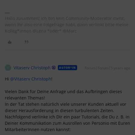
Hallo zusammen! Ich bin kein Community-Moderator mehr,
wenn Ihr also eine Folgefrage habt, dann verlinkt bitte meine
Kolleg*innen @Lena *oder* @Marc
Vitaserv Christoph
Forum|Forum|5 years ago
AUTOR*IN
V
Hi
@Vitaserv Christoph
!
Vielen Dank für Deine Anfrage und das Aufbringen dieses
relevanten Themas!
In der Tat stehen natürlich viele unserer Kunden aktuell vor
dieser Herausforderung in diesen turbulenten Zeiten.
Nachfolgend verlinke ich Dir ein paar Tutorials, die Du z. B. in
Deiner Kommunikation zum Ausrollen von Personio mit Euren
MitarbeiterInnen nutzen kannst: