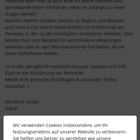
Vielleicht kann man ja auch eine Art
online Personio-FAQ-
Sprechstunde
intern einführen, wenn es anfangs zu vielen
Fragen kommt?
Manche meiner Kunden machen zu Beginn zum Beispiel
auch eine kurze online Demo-Einheit zur Einführung von
Personio, in der sie die wichtigsten Funktionen erklären. Dies
könnte man zum Beispiel für verschiedene Abteilungen
anbieten oder es den MitarbeiterInnen freistellen, ob sie
daran teilnehmen wollen.
Ich hoffe, das gibt Dir vielleicht ein paar Impulse und hilft
Euch in der Einführung von Personio!
Melde Dich gerne bei Rückfragen & ansonsten frohes
Ausrollen :)
Herzliche Grüße
Isabel
Wir verwenden Cookies insbesondere, um Ihr
Dank dir für die Antwort Isabell,
Nutzungserlebnis auf unserer Website zu verbessern.
Sie helfen uns besser zu verstehen wie unsere