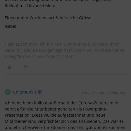
Rollout mit Dir/uns teilen...
Einen guten Wochenstart & herzliche Grüße
Isabel
Hallo zusammen! Ich bin kein Community-Moderator mehr,
wenn Ihr also eine Folgefrage habt, dann verlinkt bitte meine
Kolleg*innen @Lena *oder* @Marc
Chipmunkie
Forum|Forum|5 years ago
C
Ich habe beim Rollout außerhalb der Corona-Zeiten einen
Vortrag für die Mitarbeiter gehalten als Powerpoint-
Präsentation. Diese wurde aufgezeichnet und neue
Mitarbeiter sind verpflichtet sich das anzusehen. Das war es -
und ehrlicherweise funktioniert das sehr gut und es kommen