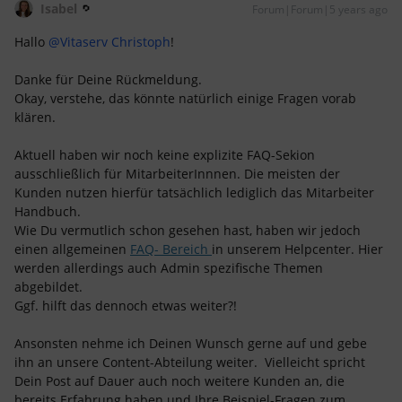
Isabel
Forum|Forum|5 years ago
Hallo
@Vitaserv Christoph
!
Danke für Deine Rückmeldung.
Okay, verstehe, das könnte natürlich einige Fragen vorab
klären.
Aktuell haben wir noch keine explizite FAQ-Sekion
ausschließlich für MitarbeiterInnnen. Die meisten der
Kunden nutzen hierfür tatsächlich lediglich das Mitarbeiter
Handbuch.
Wie Du vermutlich schon gesehen hast, haben wir jedoch
einen allgemeinen
FAQ- Bereich
in unserem Helpcenter. Hier
werden allerdings auch Admin spezifische Themen
abgebildet.
Ggf. hilft das dennoch etwas weiter?!
Ansonsten nehme ich Deinen Wunsch gerne auf und gebe
ihn an unsere Content-Abteilung weiter. Vielleicht spricht
Dein Post auf Dauer auch noch weitere Kunden an, die
bereits Erfahrung haben und Ihre Beispiel-Fragen zum