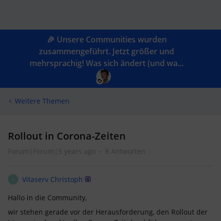
🎉 Unsere Communities wurden
zusammengeführt. Jetzt größer und
mehrsprachig! Was sich ändert (und wa...
Weitere Themen
Rollout in Corona-Zeiten
Forum|Forum|5 years ago
8 Antworten
Vitaserv Christoph
V
Hallo in die Community,
wir stehen gerade vor der Herausforderung, den Rollout der