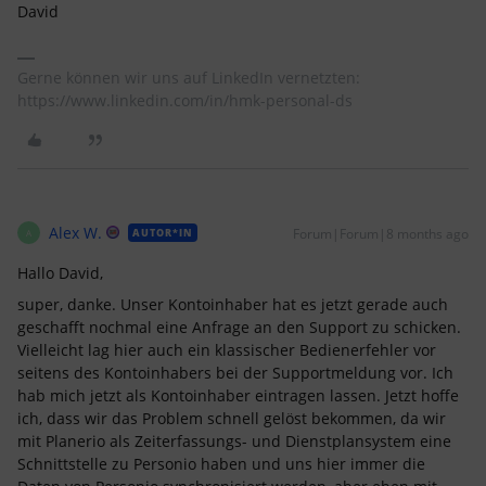
David
Gerne können wir uns auf LinkedIn vernetzten:
https://www.linkedin.com/in/hmk-personal-ds
Alex W.
Forum|Forum|8 months ago
AUTOR*IN
A
Hallo David,
super, danke. Unser Kontoinhaber hat es jetzt gerade auch
geschafft nochmal eine Anfrage an den Support zu schicken.
Vielleicht lag hier auch ein klassischer Bedienerfehler vor
seitens des Kontoinhabers bei der Supportmeldung vor. Ich
hab mich jetzt als Kontoinhaber eintragen lassen. Jetzt hoffe
ich, dass wir das Problem schnell gelöst bekommen, da wir
mit Planerio als Zeiterfassungs- und Dienstplansystem eine
Schnittstelle zu Personio haben und uns hier immer die