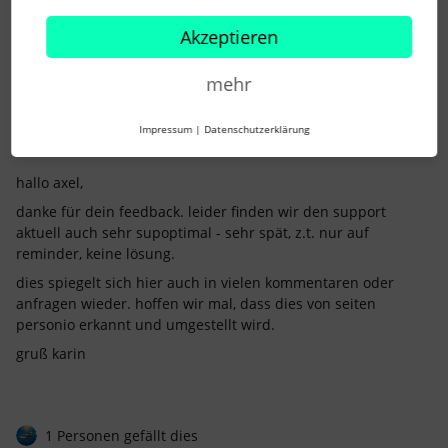
LG Alex
Akzeptieren
mehr
Impressum
|
Datenschutzerklärung
karin gehres
Forum|Forum|8 months ago
K
hallo axel,
danke für dein feedback. leider finden wir den support
aktuell auch sehr supoptimal - sehr spät, z.t. nur auf
reminder, keine lösung.
dies spiegelt sich hier auch in vielen kommentaren oder
anfragen wieder. hoffen wir mal, dass dies von seiten
personio erkannt und umgestellt wird.
gruß karin
1 Personen gefällt dies