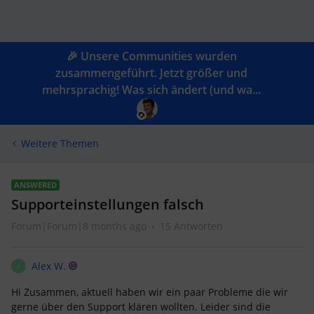
🎉 Unsere Communities wurden
zusammengeführt. Jetzt größer und
mehrsprachig! Was sich ändert (und wa...
Weitere Themen
ANSWERED
Supporteinstellungen falsch
Forum|Forum|8 months ago
15 Antworten
Alex W.
A
Hi Zusammen, aktuell haben wir ein paar Probleme die wir
gerne über den Support klären wollten. Leider sind die