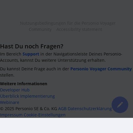
Nutzungsbedingungen für die Personio Voyager
Community
Accessibility statement
Hast Du noch Fragen?
Im Bereich
Support
in der Navigationsleiste Deines Personio-
Accounts, kannst Du weitere Unterstützung erhalten.
Du kannst Deine Frage auch in der
Personio Voyager Community
stellen.
Weitere Informationen
Developer Hub
Überblick Implementierung
Webinare
©
2025
Personio SE & Co. KG
AGB
Datenschutzerklärung
Impressum
Cookie-Einstellungen