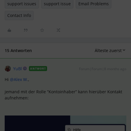
support issues
support issue
Email Problems
Contact Info
15 Antworten
Älteste zuerst
YuBl
Forum|Forum|8 months ago
ANTWORT
Hi ​
@Alex W.
,
jemand mit der Rolle “Kontoinhaber” kann hierüber Kontakt
aufnehmen: