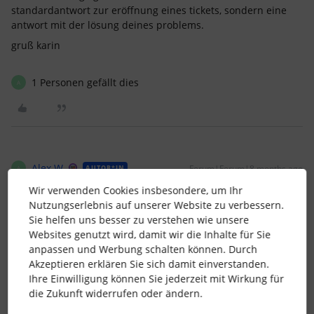
standardantwort zur eröffnung eines tickets, sondern eine
antwort mit der lösung deines problems.
gruß karin
1 Personen gefällt dies
A
Alex W.
Forum|Forum|8 months ago
AUTOR*IN
A
Wir verwenden Cookies insbesondere, um Ihr
Hallo Karin,
Nutzungserlebnis auf unserer Website zu verbessern.
Sie helfen uns besser zu verstehen wie unsere
Websites genutzt wird, damit wir die Inhalte für Sie
heute kam tatsächlich eine Antwort, leider nicht sehr
anpassen und Werbung schalten können. Durch
zufriedenstellend, sondern nur Anmerkungen, wie wir
Akzeptieren erklären Sie sich damit einverstanden.
unseren Browser anders einstellen sollen. Aber es kam
Ihre Einwilligung können Sie jederzeit mit Wirkung für
zumindest eine Antwort.
die Zukunft widerrufen oder ändern.