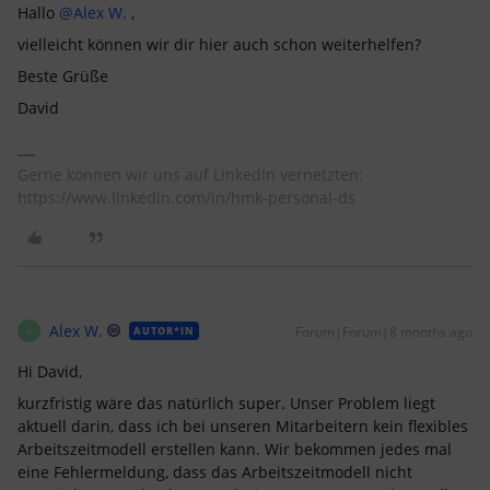
Hallo ​
@Alex W.
,
vielleicht können wir dir hier auch schon weiterhelfen?
Beste Grüße
David
Gerne können wir uns auf LinkedIn vernetzten:
https://www.linkedin.com/in/hmk-personal-ds
Alex W.
Forum|Forum|8 months ago
AUTOR*IN
A
Hi David,
kurzfristig wäre das natürlich super. Unser Problem liegt
aktuell darin, dass ich bei unseren Mitarbeitern kein flexibles
Arbeitszeitmodell erstellen kann. Wir bekommen jedes mal
eine Fehlermeldung, dass das Arbeitszeitmodell nicht