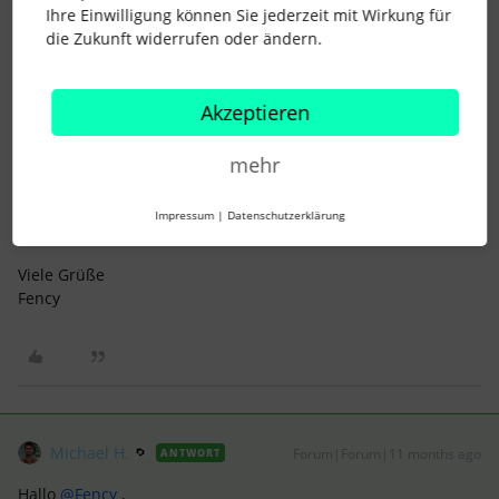
Ihre Einwilligung können Sie jederzeit mit Wirkung für
die Zukunft widerrufen oder ändern.
Fency
Forum|Forum|11 months ago
AUTOR*IN
F
Akzeptieren
Danke Ibrk, so ähnlich habe ich mir das auch überlegt.
mehr
Wäre schön, wenn von Personio selbst dazu auch noch was
käme, da ich sonst evtl die ganze Einrichtung nochmal von
vorne anfangen muss.
Impressum
|
Datenschutzerklärung
Viele Grüße
Fency
Michael H.
Forum|Forum|11 months ago
ANTWORT
Hallo ​
@Fency
,