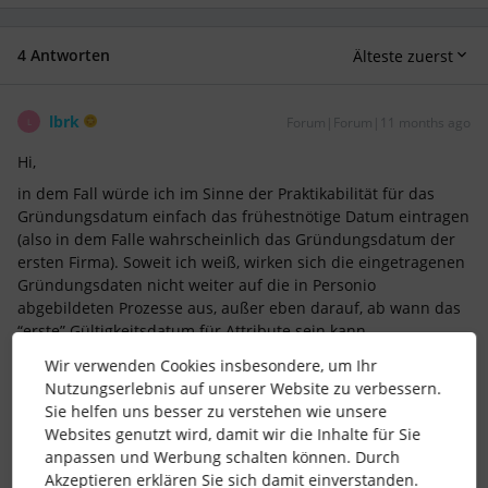
4 Antworten
Älteste zuerst
lbrk
Forum|Forum|11 months ago
L
Hi,
in dem Fall würde ich im Sinne der Praktikabilität für das
Gründungsdatum einfach das frühestnötige Datum eintragen
(also in dem Falle wahrscheinlich das Gründungsdatum der
ersten Firma). Soweit ich weiß, wirken sich die eingetragenen
Gründungsdaten nicht weiter auf die in Personio
abgebildeten Prozesse aus, außer eben darauf, ab wann das
“erste” Gültigkeitsdatum für Attribute sein kann.
VG
Wir verwenden Cookies insbesondere, um Ihr
Nutzungserlebnis auf unserer Website zu verbessern.
lbrk
Sie helfen uns besser zu verstehen wie unsere
Websites genutzt wird, damit wir die Inhalte für Sie
2 Menschen gefällt dies
M
anpassen und Werbung schalten können. Durch
Akzeptieren erklären Sie sich damit einverstanden.