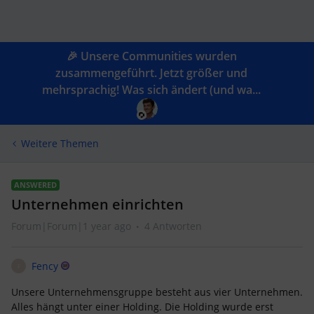
🎉 Unsere Communities wurden
zusammengeführt. Jetzt größer und
mehrsprachig! Was sich ändert (und wa...
Weitere Themen
ANSWERED
Unternehmen einrichten
Forum|Forum|1 year ago
4 Antworten
Fency
F
Unsere Unternehmensgruppe besteht aus vier Unternehmen.
Alles hängt unter einer Holding. Die Holding wurde erst