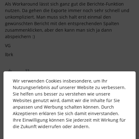
Als Workaround lässt sich ganz gut die Berichte-Funktion
nutzen. Da gehen die Exporte immer noch sehr schnell und
unkompliziert. Man muss sich halt erst einmal den
gewünschten Bericht mit den entsprechenden Spalten
zusammenklicken, aber den kann man sich ja dann
abspeichern :)
VG
lbrk
Wir verwenden Cookies insbesondere, um Ihr
Nutzungserlebnis auf unserer Website zu verbessern.
Sie helfen uns besser zu verstehen wie unsere
repartee
Forum|Forum|3 years ago
R
Websites genutzt wird, damit wir die Inhalte für Sie
anpassen und Werbung schalten können. Durch
Ich stimme dem Post uneingeschränkt zu! Aus einer
Akzeptieren erklären Sie sich damit einverstanden.
sekundenschnellen Angelegenheit wird jetzt ein echter
Ihre Einwilligung können Sie jederzeit mit Wirkung für
Zeitfresser, der die Geduld des Nutzers auf die Probe stellt.
die Zukunft widerrufen oder ändern.
Die Berichte-Funktion ist für uns kein Ersatz, da wir häufig
wechselnde Info-Zusammenstellungen benötigen, die ich