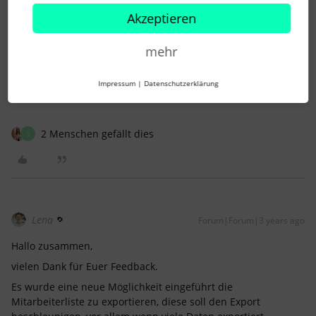
nicht jedes Mal abspeichern möchte - weil wir sie jeweils nur
Akzeptieren
ein einziges Mal in dieser Kombination brauchen.
Für unsere praktische Anwendung ist die Funktion in
mehr
der aktuellen Version deutlich verschlechtert im Vergleich zur
Vorgängerversion.
Impressum
|
Datenschutzerklärung
“Diese Funktion wird Ihnen Zeit sparen...” Ähm, NEIN?
2 Menschen gefällt dies
S
Lena
Forum|Forum|3 years ago
Hallo zusammen,
vielen Dank für Euer Feedback.
Es wurde eine neue Möglichkeit eingeführt die
Mitarbeiterliste zu exportieren, diese soll den Export