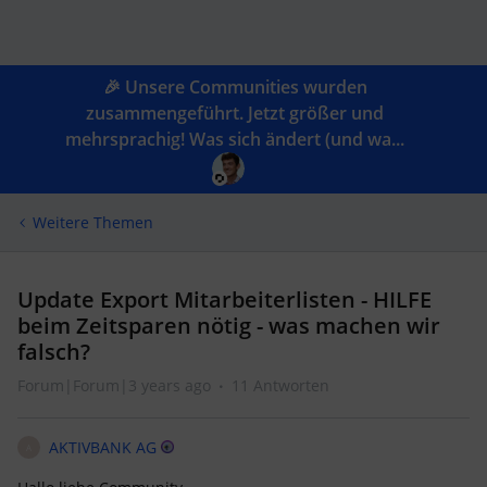
🎉 Unsere Communities wurden
zusammengeführt. Jetzt größer und
mehrsprachig! Was sich ändert (und wa...
Weitere Themen
Update Export Mitarbeiterlisten - HILFE
beim Zeitsparen nötig - was machen wir
falsch?
Forum|Forum|3 years ago
11 Antworten
AKTIVBANK AG
A