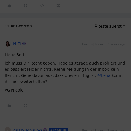
11 Antworten
Älteste zuerst
NiZi
Forum|Forum|3 years ago
Liebe Berit,
ich muss Dir Recht geben. Habe es gerade auch probiert und
es passiert leider nichts. Keine Meldung in der Inbox, kein
Bericht. Gehe davon aus, dass dies ein Bug ist.
@Lena
könnt
ihr hier weiterhelfen?
VG Nicole
AKTIVBANK AG
Forum|Forum|3 years ago
AUTOR*IN
A