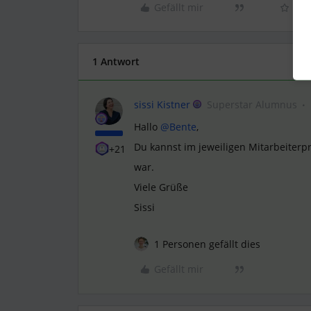
Gefällt mir
1 Antwort
sissi Kistner
Superstar Alumnus
Hallo
@Bente
,
Du kannst im jeweiligen Mitarbeiterpr
+21
war.
Viele Grüße
Sissi
1 Personen gefällt dies
Gefällt mir