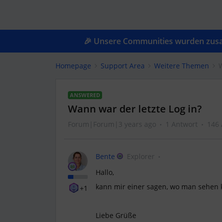
🎉 Unsere Communities wurden zusam
Homepage
Support Area
Weitere Themen
W
ANSWERED
Wann war der letzte Log in?
Forum|Forum|3 years ago
1 Antwort
146 
Bente
Explorer
Hallo,
kann mir einer sagen, wo man sehen 
+1
Liebe Grüße