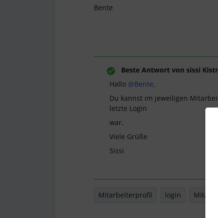
Bente
Beste Antwort von
sissi Kist
Hallo
@Bente
,
Du kannst im jeweiligen Mitarbei
letzte Login
war.
Viele Grüße
Sissi
Mitarbeiterprofil
login
Mitarbe