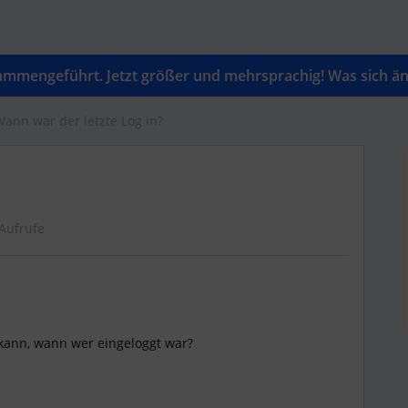
mengeführt. Jetzt größer und mehrsprachig! Was sich änd
ann war der letzte Log in?
Aufrufe
kann, wann wer eingeloggt war?