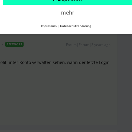
Teilen
mehr
Impressum
|
Datenschutzerklärung
Forum|Forum|3 years ago
ANTWORT
ofil unter Konto verwalten sehen, wann der letzte Login