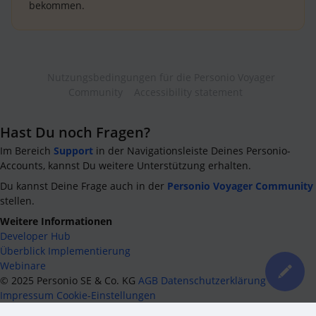
bekommen.
Nutzungsbedingungen für die Personio Voyager
Community
Accessibility statement
Hast Du noch Fragen?
Im Bereich
Support
in der Navigationsleiste Deines Personio-
Accounts, kannst Du weitere Unterstützung erhalten.
Du kannst Deine Frage auch in der
Personio Voyager Community
stellen.
Weitere Informationen
Developer Hub
Überblick Implementierung
Webinare
©
2025
Personio SE & Co. KG
AGB
Datenschutzerklärung
Impressum
Cookie-Einstellungen