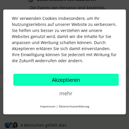
Die Events von Personio sind kostenlos.
Wir verwenden Cookies insbesondere, um Ihr
Nutzungserlebnis auf unserer Website zu verbessern.
Sie helfen uns besser zu verstehen wie unsere
webinar
automatisierung
Websites genutzt wird, damit wir die Inhalte für Sie
anpassen und Werbung schalten können. Durch
Akzeptieren erklären Sie sich damit einverstanden.
1 Personen gefällt dies
S
Ihre Einwilligung können Sie jederzeit mit Wirkung für
die Zukunft widerrufen oder ändern.
Akzeptieren
2 Antworten
Älteste zuerst
mehr
MaCherie1
Forum|Forum|2 years ago
ANTWORT
M
Impressum
|
Datenschutzerklärung
Die Events von Personio sind kostenlos.
4 Menschen gefällt dies