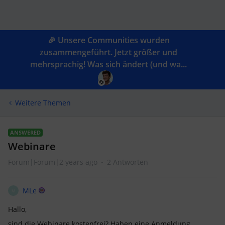
🎉 Unsere Communities wurden
zusammengeführt. Jetzt größer und
mehrsprachig! Was sich ändert (und wa...
Weitere Themen
ANSWERED
Webinare
Forum|Forum|2 years ago
2 Antworten
MLe
M
Hallo,
sind die Webinare kostenfrei? Haben eine Anmeldung