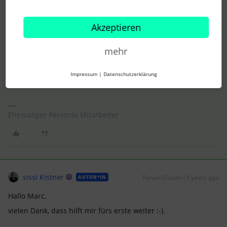
Akzeptieren
mehr
Hat Dir das weitergeholfen?
Liebe Grüße
Impressum
|
Datenschutzerklärung
Marc
Ehemaliger Personio Mitarbeiter
sissi Kistner
Forum|Forum|3 years ago
AUTOR*IN
Hallo Marc,
vielen Dank, dass hilft mir fürs erste weiter :-).