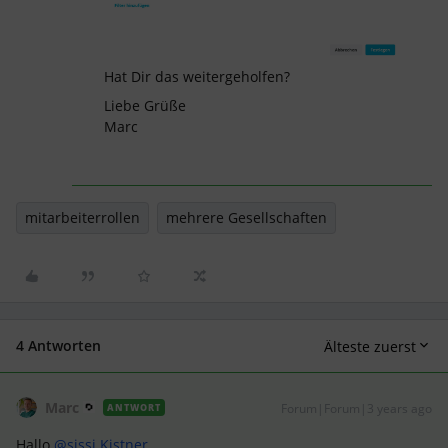
Hat Dir das weitergeholfen?
Liebe Grüße
Marc
mitarbeiterrollen
mehrere Gesellschaften
4 Antworten
Älteste zuerst
Marc
Forum|Forum|3 years ago
ANTWORT
Hallo
@sissi Kistner
,