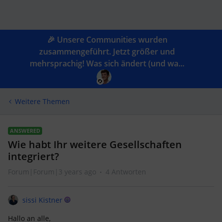
🎉 Unsere Communities wurden
zusammengeführt. Jetzt größer und
mehrsprachig! Was sich ändert (und wa...
Weitere Themen
ANSWERED
Wie habt Ihr weitere Gesellschaften
integriert?
Forum|Forum|3 years ago
4 Antworten
sissi Kistner
Hallo an alle,