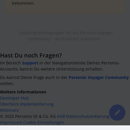
bekommen.
Nutzungsbedingungen für die Personio Voyager
Community
Accessibility statement
Hast Du noch Fragen?
Im Bereich
Support
in der Navigationsleiste Deines Personio-
Accounts, kannst Du weitere Unterstützung erhalten.
Du kannst Deine Frage auch in der
Personio Voyager Community
stellen.
Weitere Informationen
Developer Hub
Überblick Implementierung
Webinare
©
2025
Personio SE & Co. KG
AGB
Datenschutzerklärung
Impressum
Cookie-Einstellungen