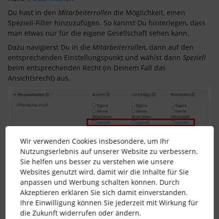
Du hast in den
Mitarbeiterrollen
die Möglichkeit, einen
Speziell-Filter hinzuzufügen. So kannst Du hinterlegen, dass
man etwas nur für die eigene Gesellschaft sehen kann.
Dazu navigierst Du in die
Mitarbeiterrollen,
dann auf den
entsprechenden Einstellungspunkt und wählst dann
Speziell
beim entsprechenden Recht (in Deinem Fall das
Ansichtsrecht) aus.
Wir verwenden Cookies insbesondere, um Ihr
Nutzungserlebnis auf unserer Website zu verbessern.
Hier kannst Du nun einen Filter anlegen und somit
Sie helfen uns besser zu verstehen wie unsere
definieren, dass Mitarbeiter*innen entsprechendes immer
Websites genutzt wird, damit wir die Inhalte für Sie
nur für die eigene Gesellschaft sehen können.
anpassen und Werbung schalten können. Durch
Akzeptieren erklären Sie sich damit einverstanden.
Ihre Einwilligung können Sie jederzeit mit Wirkung für
die Zukunft widerrufen oder ändern.