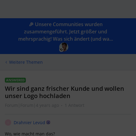
🎉 Unsere Communities wurden
zusammengeführt. Jetzt größer und
mehrsprachig! Was sich ändert (und wa...
Weitere Themen
ANSWERED
Wir sind ganz frischer Kunde und wollen
unser Logo hochladen
Forum|Forum|4 years ago
1 Antwort
Drahnier Levüd
D
Wo, wie macht man das?