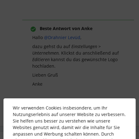
Beste Antwort von
Anke
Hallo
@Drahnier Levüd
,
dazu gehst du auf
Einstellungen >
Unternehmen.
Klickst du anschließend auf
Editieren
kannst du das gewünschte Logo
hochladen.
Lieben Gruß
Anke
Wir verwenden Cookies insbesondere, um Ihr
Nutzungserlebnis auf unserer Website zu verbessern.
Sie helfen uns besser zu verstehen wie unsere
Websites genutzt wird, damit wir die Inhalte für Sie
anpassen und Werbung schalten können. Durch