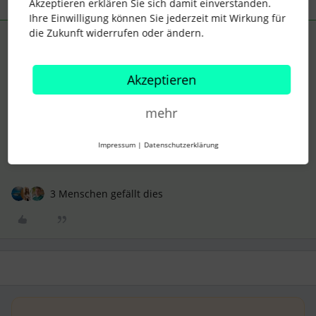
1 Antwort
Akzeptieren erklären Sie sich damit einverstanden.
Ihre Einwilligung können Sie jederzeit mit Wirkung für
die Zukunft widerrufen oder ändern.
Anke
Forum|Forum|4 years ago
ANTWORT
Hallo
@Drahnier Levüd
,
Akzeptieren
dazu gehst du auf
Einstellungen > Unternehmen.
Klickst du
anschließend auf
Editieren
kannst du das gewünschte Logo
mehr
hochladen.
Lieben Gruß
Impressum
|
Datenschutzerklärung
Anke
3 Menschen gefällt dies