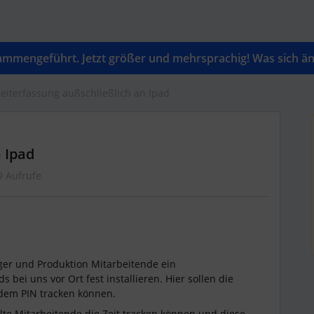
mengeführt. Jetzt größer und mehrsprachig! Was sich änd
eiterfassung außschließlich an Ipad
 Ipad
9 Aufrufe
ger und Produktion Mitarbeitende ein
 bei uns vor Ort fest installieren. Hier sollen die
 dem PIN tracken können.
lte Mitarbeitende die Zeit tracken können und diese