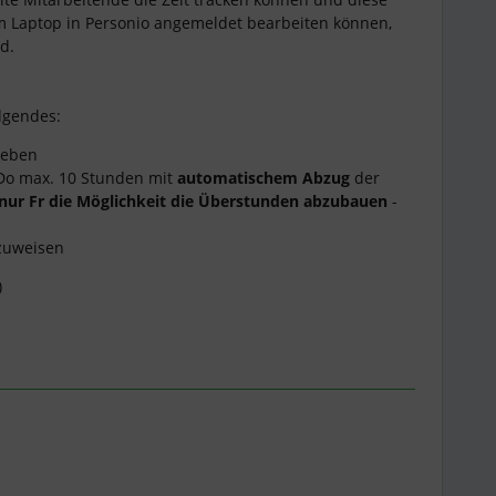
m Laptop in Personio angemeldet bearbeiten können,
ad.
olgendes:
ieben
-Do max. 10 Stunden mit
automatischem Abzug
der
nur Fr die Möglichkeit die Überstunden abzubauen
-
 zuweisen
)