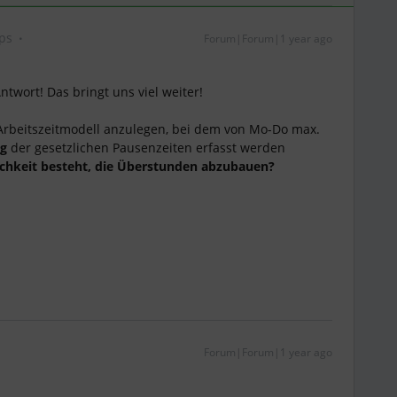
eps
Forum|Forum|1 year ago
ntwort! Das bringt uns viel weiter!
n Arbeitszeitmodell anzulegen, bei dem von Mo-Do max.
g
der gesetzlichen Pausenzeiten erfasst werden
ichkeit besteht, die Überstunden abzubauen?
Forum|Forum|1 year ago