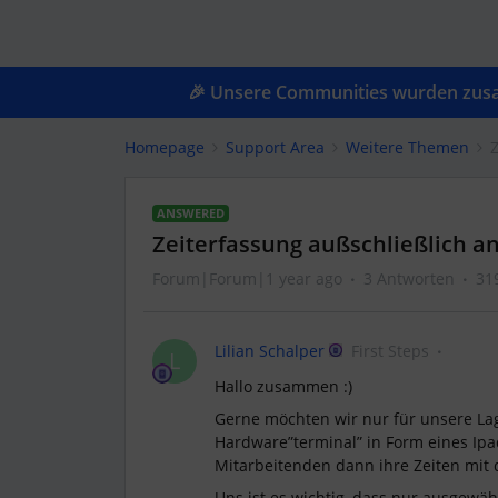
🎉 Unsere Communities wurden zusam
Homepage
Support Area
Weitere Themen
Z
ANSWERED
Zeiterfassung außschließlich an
Forum|Forum|1 year ago
3 Antworten
31
Lilian Schalper
First Steps
L
Hallo zusammen :)
Gerne möchten wir nur für unsere La
Hardware”terminal” in Form eines Ipads
Mitarbeitenden dann ihre Zeiten mit
Uns ist es wichtig, dass nur ausgewäh