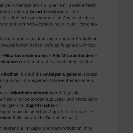
mit der Arbeitszeiten z.B. über ein Tablett erfasst
eitende mit nur
Ansichtsrechten
für ihre
eitszeiten erfassen können. Im Gegensatz dazu
weder in der Web-Version, noch in der Personio-
itarbeitenden aus dem Lager und der Produktion
Anwesenheiten haben, befolge folgende Schritte:
 > Mitarbeitendenrollen > Alle Mitarbeitenden >
heitsdaten
und notiere die aktuell eingestellten
e
Häkchen
, bis auf die
Anzeigen Eigene(s)
, sodass
aus aus nur ihre eigenen Anwesenheiten sehen,
n.
e neue
Mitarbeitendenrolle
und füge alle
auf die Mitarbeitenden aus Lager und Produktion.
 navigiere zu
Zugriffsrechte >
rgebe dort die gleichen Zugriffsrechte, wie sie
tenden
Rolle waren (die Du notiert hast).
, außer die im Lager und der Produktion, ihre