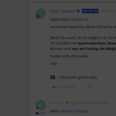
Lilian Schalper
First St
AUTOR*IN
L
Hallo lieber ​
@Mario B.
herzlichen Dank für deine hilfreiche A
Weißt du auch, ob es möglich ist, ei
10 Stunden mit
automatischem Abzu
können und
nur am Freitag die Mögl
Danke und alles Liebe,
Lilly
1 Personen gefällt dies
Gefällt mir
Mario B.
Community Moderator
M
Hallo ​
@Lilian Schalper
,