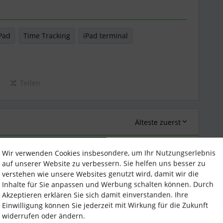
Pad
Time Tracking
iPad terminal
Teilen
Älteste zuerst
Wir verwenden Cookies insbesondere, um Ihr Nutzungserlebnis
Forum|Forum|1 year ago
ANTWORT
auf unserer Website zu verbessern. Sie helfen uns besser zu
verstehen wie unsere Websites genutzt wird, damit wir die
Inhalte für Sie anpassen und Werbung schalten können. Durch
Akzeptieren erklären Sie sich damit einverstanden. Ihre
er Arbeitszeiten z.B. über ein Tablett erfasst werden
Einwilligung können Sie jederzeit mit Wirkung für die Zukunft
nur
Ansichtsrechten
für ihre
widerrufen oder ändern.
zeiten erfassen können. Im Gegensatz dazu können mit