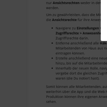
nur
Ansichtsrechten
weder in der Web
werden.
Um zu gewährleisten, dass die Mitar
die
Ansichtsrechte
für ihre Anwesenhe
Navigiere zu
Einstellungen > Mi
Zugriffsrechte > Anwesenheits
Zugriffsrechte darin.
Entferne anschließend alle
Häk
Mitarbeitenden von Haus aus n
eintragen können.
Erstelle anschließend eine neu
hinzu, bis auf die Mitarbeitend
Innerhalb der neuen Rolle, navi
vergebe dort die gleichen Zugrif
waren (die Du notiert hast).
Somit können alle Mitarbeitenden, auß
weiterhin über die App und die Web-V
Produktion können ihre eigenen Anwe
sehen.