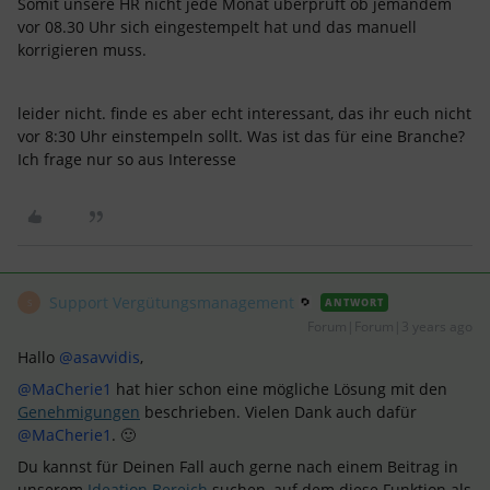
Somit unsere HR nicht jede Monat überprüft ob jemandem
vor 08.30 Uhr sich eingestempelt hat und das manuell
korrigieren muss.
leider nicht. finde es aber echt interessant, das ihr euch nicht
vor 8:30 Uhr einstempeln sollt. Was ist das für eine Branche?
Ich frage nur so aus Interesse
Support Vergütungsmanagement
ANTWORT
S
Forum|Forum|3 years ago
Hallo
@asavvidis
,
@MaCherie1
hat hier schon eine mögliche Lösung mit den
Genehmigungen
beschrieben. Vielen Dank auch dafür
@MaCherie1
. 🙂
Du kannst für Deinen Fall auch gerne nach einem Beitrag in
unserem
Ideation Bereich
suchen, auf dem diese Funktion als