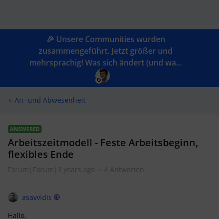
🎉 Unsere Communities wurden
zusammengeführt. Jetzt größer und
mehrsprachig! Was sich ändert (und wa...
An- und Abwesenheit
ANSWERED
Arbeitszeitmodell - Feste Arbeitsbeginn,
flexibles Ende
Forum|Forum|3 years ago
4 Antworten
asavvidis
Hallo,