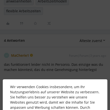
anwesenheiten
Arbeitszeitmodell
flexible Arbeitszeiten
4 Antworten
Älteste zuerst
MaCherie1
Forum|Forum|3 years ago
M
das funktioniert leider nicht in Personio. Das einzige was du
machen könntest, das du eine Genehmigung hinterlegst
1 Personen gefällt dies
Wir verwenden Cookies insbesondere, um Ihr
Nutzungserlebnis auf unserer Website zu verbessern.
Sie helfen uns besser zu verstehen wie unsere
Websites genutzt wird, damit wir die Inhalte für Sie
anpassen und Werbung schalten können. Durch