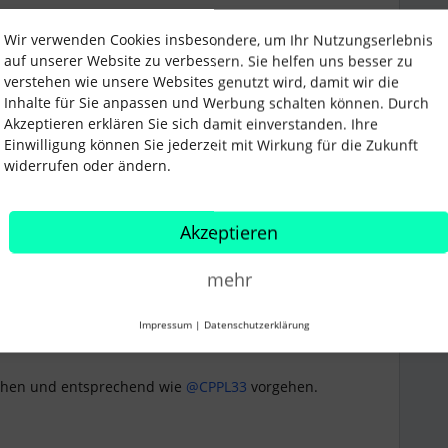
Wir verwenden Cookies insbesondere, um Ihr Nutzungserlebnis
auf unserer Website zu verbessern. Sie helfen uns besser zu
verstehen wie unsere Websites genutzt wird, damit wir die
Inhalte für Sie anpassen und Werbung schalten können. Durch
Forum|Forum|1 year ago
Akzeptieren erklären Sie sich damit einverstanden. Ihre
Einwilligung können Sie jederzeit mit Wirkung für die Zukunft
widerrufen oder ändern.
ndem genehmigt werden. Diese Person bekommt bei
er was nicht stimmt. Das wird sicherlich die
Akzeptieren
au dorthin ausgelagert. Die Führungskraft hat 2
mehr
nsprechen, dass das so nicht geht
Impressum
|
Datenschutzerklärung
ehen und entsprechend wie ​
@CPPL33
vorgehen.