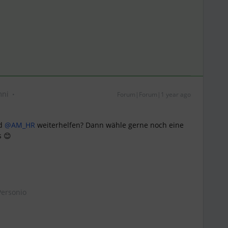
mni
Forum|Forum|1 year ago
 ​
@AM_HR
weiterhelfen? Dann wähle gerne noch eine
s 😊
ersonio