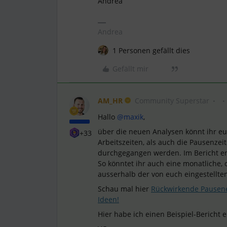
Andrea
Andrea
1 Personen gefällt dies
Gefällt mir
AM_HR
Community Superstar
Hallo ​
@maxik
,
über die neuen Analysen könnt ihr eu
+33
Arbeitszeiten, als auch die Pausenze
durchgegangen werden. Im Bericht ent
So könntet ihr auch eine monatliche,
ausserhalb der von euch eingestellten
Schau mal hier
Rückwirkende Pausene
Ideen!
Hier habe ich einen Beispiel-Bericht ei