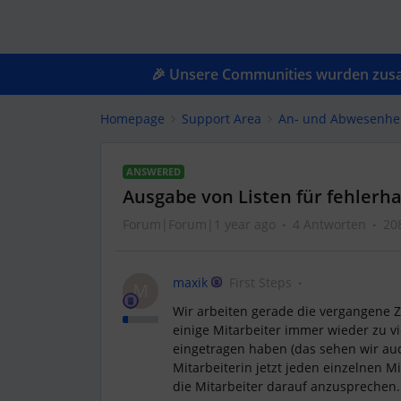
🎉 Unsere Communities wurden zusam
Homepage
Support Area
An- und Abwesenhe
ANSWERED
Ausgabe von Listen für fehlerha
Forum|Forum|1 year ago
4 Antworten
20
maxik
First Steps
M
Wir arbeiten gerade die vergangene Ze
einige Mitarbeiter immer wieder zu v
eingetragen haben (das sehen wir au
Mitarbeiterin jetzt jeden einzelnen M
die Mitarbeiter darauf anzusprechen.