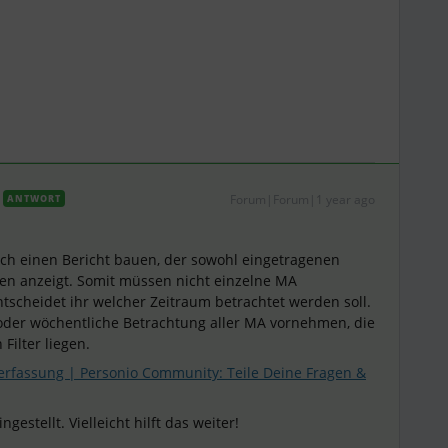
Forum|Forum|1 year ago
ANTWORT
ch einen Bericht bauen, der sowohl eingetragenen
iten anzeigt. Somit müssen nicht einzelne MA
scheidet ihr welcher Zeitraum betrachtet werden soll.
 oder wöchentliche Betrachtung aller MA vornehmen, die
 Filter liegen.
rfassung | Personio Community: Teile Deine Fragen &
ngestellt. Vielleicht hilft das weiter!