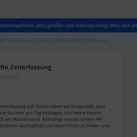
mengeführt. Jetzt größer und mehrsprachig! Was sich änd
it
Ausgabe von Listen für fehlerhafte Zeiterfassung
fte Zeiterfassung
8 Aufrufe
iterfassung auf. Dabei haben wir festgestellt, dass
iele Stunden pro Tag eintragen oder keine Pausen
ch am Warndreieck). Allerdings musste unsere HR-
itarbeiter durchgehen, um diese Fehler zu finden und