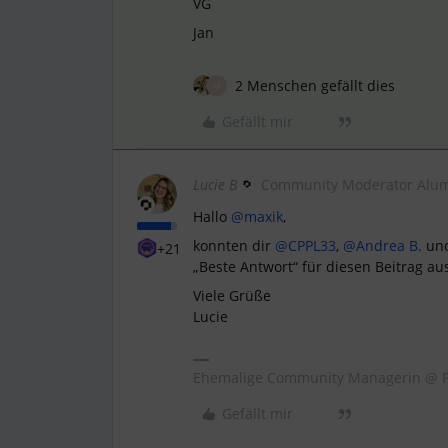
VG
Jan
2 Menschen gefällt dies
M
Gefällt mir
Lucie B
Community Moderator Alu
Hallo ​
@maxik
,
konnten dir ​
@CPPL33
, ​
@Andrea B.
und
+21
„Beste Antwort“ für diesen Beitrag au
Viele Grüße
Lucie
Ehemalige Community Managerin @ P
Gefällt mir