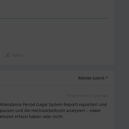
Teilen
Älteste zuerst
Forum|Forum|1 year ago
ttendance Period (Legal System Report) exportiert und
pausen und die Höchstarbeitszeit analysiert – sowie
eitszeit erfasst haben oder nicht.