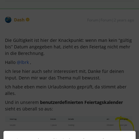
Dash
Forum|Forum|2 years ago
Die Gültigkeit ist hier der Knackpunkt: wenn man kein “gültig
bis” Datum angegeben hat, zieht es den Feiertag nicht mehr
in die Berechnung.
Hallo
@lbrk
,
ich lese hier auch sehr interessiert mit, Danke für deinen
Input. Denn mir war das Thema null bewusst.
Ich habe eben mein Urlaubskonto geprüft, da stimmt aber
alles.
Und in unserem
benutzerdefinierten Feiertagskalender
sieht es überall so aus: