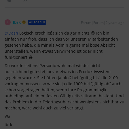
lbrk
Forum|Forum|2 years ago
AUTOR*IN
L
@Dash
Logisch erschließt sich da gar nichts 😅 Ich bin
einfach nur froh, dass ich das vor unseren Mitarbeitenden
gesehen habe, die mir als Admin gerne mal böse Absicht
unterstellen, wenn etwas verwirrend ist oder nicht
funktioniert 😄
Da wurde seitens Personio wohl mal wieder nicht
ausreichend getestet, bevor etwas ins Produktivsystem
gegeben wurde. Sie hätten ja bloß bei “gültig bis” die 2100
vortragen müssen, so wie sie ja die 1900 bei “gültig ab” auch
schon vorgetragen hatten, wenn ihre Programmlogik
unbedingt auf einem festen Gültigkeitszeitraum besteht. Und
das Problem in der Feiertagsübersicht wenigstens sichtbar zu
machen, wäre wohl auch zu viel verlangt...
VG
lbrk