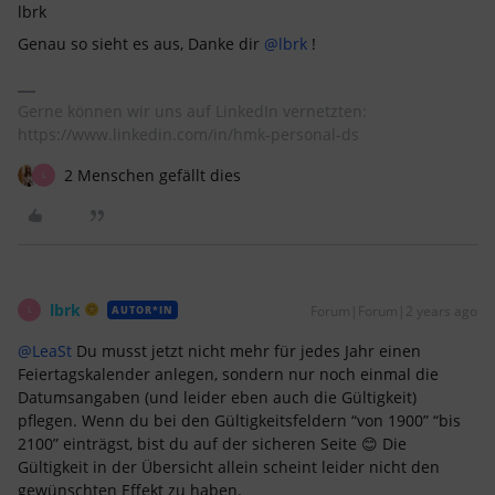
lbrk
Genau so sieht es aus, Danke dir
@lbrk
!
Gerne können wir uns auf LinkedIn vernetzten:
https://www.linkedin.com/in/hmk-personal-ds
2 Menschen gefällt dies
L
lbrk
Forum|Forum|2 years ago
AUTOR*IN
L
@LeaSt
Du musst jetzt nicht mehr für jedes Jahr einen
Feiertagskalender anlegen, sondern nur noch einmal die
Datumsangaben (und leider eben auch die Gültigkeit)
pflegen. Wenn du bei den Gültigkeitsfeldern “von 1900” “bis
2100” einträgst, bist du auf der sicheren Seite 😊 Die
Gültigkeit in der Übersicht allein scheint leider nicht den
gewünschten Effekt zu haben.