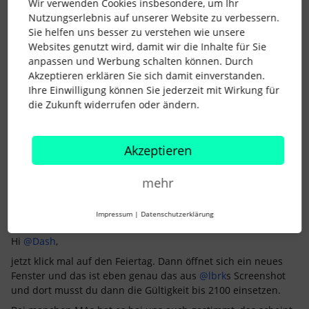
Wir verwenden Cookies insbesondere, um Ihr
Muss ich das jetzt anpassen?
Nutzungserlebnis auf unserer Website zu verbessern.
Beste Grüße
Sie helfen uns besser zu verstehen wie unsere
Websites genutzt wird, damit wir die Inhalte für Sie
Dash
anpassen und Werbung schalten können. Durch
Akzeptieren erklären Sie sich damit einverstanden.
Ihre Einwilligung können Sie jederzeit mit Wirkung für
Gerne können wir uns auf LinkedIn vernetzten:
die Zukunft widerrufen oder ändern.
https://www.linkedin.com/in/hmk-personal-ds
2 Menschen gefällt dies
L
Akzeptieren
mehr
Impressum
|
Datenschutzerklärung
Elena
Forum|Forum|2 years ago
Hi
@Dash
,
jetzt klick mal auf den Feiertag. Dann öffnet sich ein neues
Fenster und das ist eben genau das aus
@lbrk
s Screenshot
und dort musst du dann die Gültigkeit bis 2100 einsetzen.