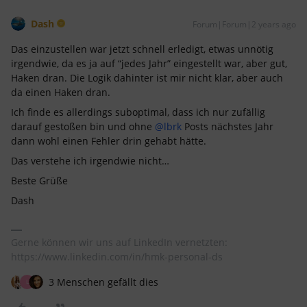
Dash
Forum|Forum|2 years ago
Das einzustellen war jetzt schnell erledigt, etwas unnötig
irgendwie, da es ja auf “jedes Jahr” eingestellt war, aber gut,
Haken dran. Die Logik dahinter ist mir nicht klar, aber auch
da einen Haken dran.
Ich finde es allerdings suboptimal, dass ich nur zufällig
darauf gestoßen bin und ohne
@lbrk
Posts nächstes Jahr
dann wohl einen Fehler drin gehabt hätte.
Das verstehe ich irgendwie nicht…
Beste Grüße
Dash
Gerne können wir uns auf LinkedIn vernetzten:
https://www.linkedin.com/in/hmk-personal-ds
3 Menschen gefällt dies
L