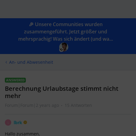
🎉 Unsere Communities wurden
zusammengeführt. Jetzt größer und
mehrsprachig! Was sich ändert (und wa...
An- und Abwesenheit
ANSWERED
Berechnung Urlaubstage stimmt nicht
mehr
Forum|Forum|2 years ago
15 Antworten
lbrk
L
Hallo zusammen,