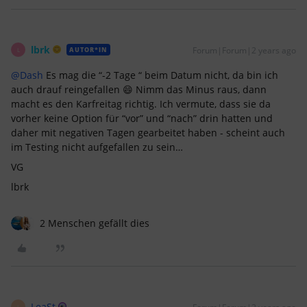
lbrk
Forum|Forum|2 years ago
AUTOR*IN
L
@Dash
Es mag die “-2 Tage “ beim Datum nicht, da bin ich
auch drauf reingefallen 😄 Nimm das Minus raus, dann
macht es den Karfreitag richtig. Ich vermute, dass sie da
vorher keine Option für “vor” und “nach” drin hatten und
daher mit negativen Tagen gearbeitet haben - scheint auch
im Testing nicht aufgefallen zu sein…
VG
lbrk
2 Menschen gefällt dies
LeaSt
L