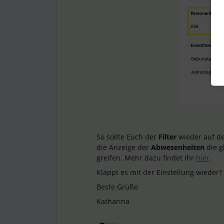
So sollte Euch der
Filter
wieder auf d
die Anzeige der
Abwesenheiten
die g
greifen. Mehr dazu findet Ihr
hier
.
Klappt es mit der Einstellung wieder?
Beste Grüße
Katharina