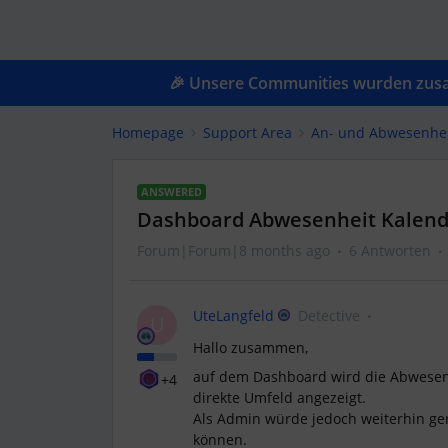
🎉 Unsere Communities wurden zusam
Homepage
Support Area
An- und Abwesenhe
ANSWERED
Dashboard Abwesenheit Kalend
Forum|Forum|8 months ago
6 Antworten
UteLangfeld
Detective
U
Hallo zusammen,
auf dem Dashboard wird die Abwesenhe
+4
direkte Umfeld angezeigt.
Als Admin würde jedoch weiterhin g
können.