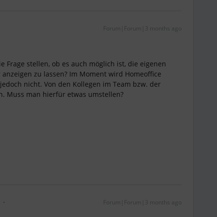
Forum|Forum|3 months ago
Frage stellen, ob es auch möglich ist, die eigenen
 anzeigen zu lassen? Im Moment wird Homeoffice
 jedoch nicht. Von den Kollegen im Team bzw. der
en. Muss man hierfür etwas umstellen?
Forum|Forum|3 months ago