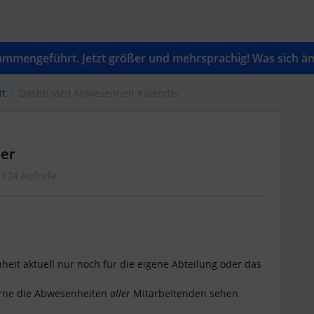
mengeführt. Jetzt größer und mehrsprachig! Was sich änd
it
Dashboard Abwesenheit Kalender
er
124 Aufrufe
it aktuell nur noch für die eigene Abteilung oder das
erne die Abwesenheiten
aller
Mitarbeitenden sehen