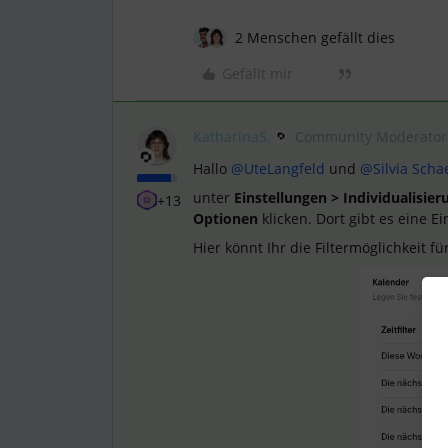
2 Menschen gefällt dies
Gefällt mir
KatharinaS.
Community Moderator
Hallo ​
@UteLangfeld
und ​
@Silvia Scha
unter
Einstellungen > Individualisier
+13
Optionen
klicken. Dort gibt es eine E
Hier könnt Ihr die Filtermöglichkeit fü