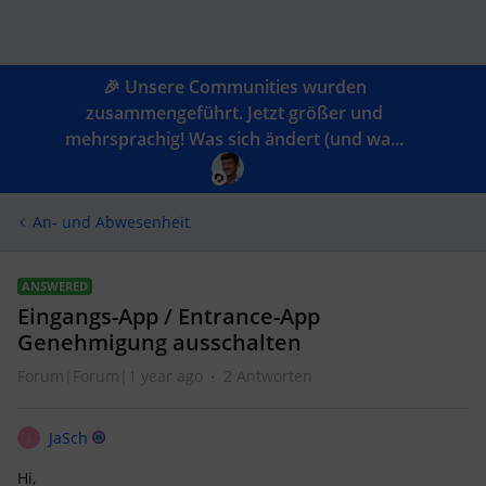
🎉 Unsere Communities wurden
zusammengeführt. Jetzt größer und
mehrsprachig! Was sich ändert (und wa...
An- und Abwesenheit
ANSWERED
Eingangs-App / Entrance-App
Genehmigung ausschalten
Forum|Forum|1 year ago
2 Antworten
JaSch
J
Hi,