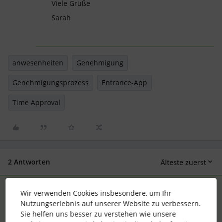
Viele Grüße
Sarah
anwesenheiten
Genehmigung
Genehmigungsprozess
Entrance-App
Time Approval
2 Antworten
Älteste zuerst
SarahHen
Wir verwenden Cookies insbesondere, um Ihr
Forum|Forum|1 year ago
ANTWORT
Nutzungserlebnis auf unserer Website zu verbessern.
Hi
@JaSch
,
Sie helfen uns besser zu verstehen wie unsere