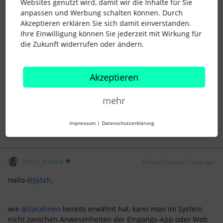
Websites genutzt wird, damit wir die Inhalte für Sie
leider ist es nicht möglich für die Anwesenheit
anpassen und Werbung schalten können. Durch
unterschiedliche Genehmigungsprozesse einzurichten.
Akzeptieren erklären Sie sich damit einverstanden.
Personio kennt nur eine Anwesenheit (nicht wie bei
Ihre Einwilligung können Sie jederzeit mit Wirkung für
Abwesenheiten, bei denen es verschiedene gibt) und kann
die Zukunft widerrufen oder ändern.
daher nur einen Genehmigungsprozess hinterlegen.
Viele Grüße
Akzeptieren
Sarah
mehr
2 Menschen gefällt dies
J
Impressum
|
Datenschutzerklärung
Betty_Nikola
Forum|Forum|1 year ago
Hallo
@JaSch
,
wie
@SarahHen
bereits erwähnt hat, kann man im System
nicht zwischen Anwesenheiten der Eingangs-App oder Web