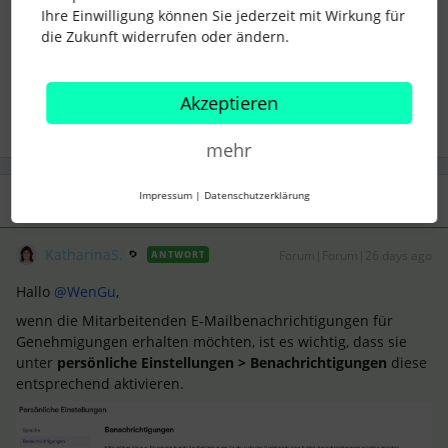
Ihre Einwilligung können Sie jederzeit mit Wirkung für
benachrichtigungen
Genehmigung
Abwesenheit
die Zukunft widerrufen oder ändern.
notifications
Email-Alerts
Akzeptieren
mehr
Impressum
|
Datenschutzerklärung
1 Antwort
KatharinaS.
Forum|Forum|26 days ago
ANTWORT
Hallo ​
@WenGu
,
wenn die Mitarbeitenden E-Mailbenachrichtigungen für
Genehmigungen erhalten möchten, ist es wichtig, dass sie
unter
persönliche Einstellungen > Benachrichtigungen
diese
entsprechend aktivieren.