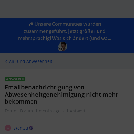
🎉 Unsere Communities wurden
zusammengeführt. Jetzt größer und
mehrsprachig! Was sich ändert (und wa...
An- und Abwesenheit
ANSWERED
Emailbenachrichtigung von
Abwesenheitgenehimigung nicht mehr
bekommen
Forum|Forum|1 month ago
1 Antwort
WenGu
W