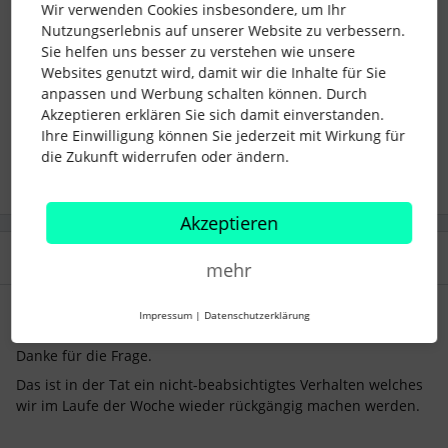
Wir verwenden Cookies insbesondere, um Ihr
Nutzungserlebnis auf unserer Website zu verbessern.
Nancy
Sie helfen uns besser zu verstehen wie unsere
Websites genutzt wird, damit wir die Inhalte für Sie
Zeiterfassung
Time Tracking
Entrance App
anpassen und Werbung schalten können. Durch
Akzeptieren erklären Sie sich damit einverstanden.
Ihre Einwilligung können Sie jederzeit mit Wirkung für
1 Personen gefällt dies
die Zukunft widerrufen oder ändern.
Akzeptieren
2 Antworten
Älteste zuerst
mehr
Impressum
|
Datenschutzerklärung
jms
Forum|Forum|30 days ago
J
Danke für die Frage.
Das ist in der Tat ein nicht-beabsichtigtes Verhalten welches
wir im Laufe der Woche wieder rückgängig machen werden.