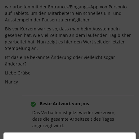
wir arbeiten mit der Entrance-/Eingangs-App von Personio
auf Tablets, um den Mitarbeitern ein schnelles Ein- und
Ausstempeln der Pausen zu ermöglichen.
Bis vor Kurzem war es so, dass man beim Ausstempeln
gesehen hat, wie viel Zeit man an dem laufenden Tag bisher
gearbeitet hat. Nun zeigt es hier den Wert seit der letzten
Stempelung an.
Ist das eine bekannte Änderung oder vielleicht sogar
änderbar?
Liebe Grüße
Nancy
Beste Antwort von
jms
Das Verhalten ist jetzt wieder wie zuvor,
dass die gesamte Arbeitszeit des Tages
angezeigt wird.