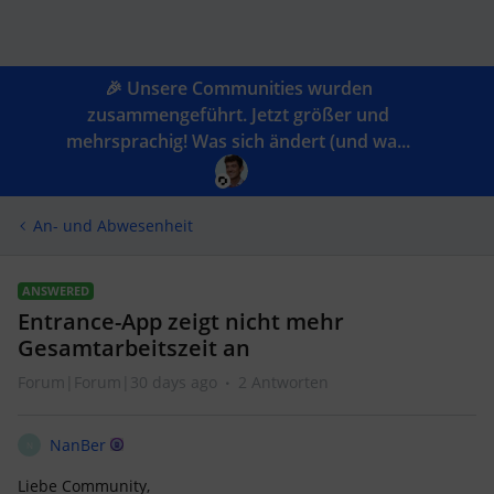
🎉 Unsere Communities wurden
zusammengeführt. Jetzt größer und
mehrsprachig! Was sich ändert (und wa...
An- und Abwesenheit
ANSWERED
Entrance-App zeigt nicht mehr
Gesamtarbeitszeit an
Forum|Forum|30 days ago
2 Antworten
NanBer
N
Liebe Community,