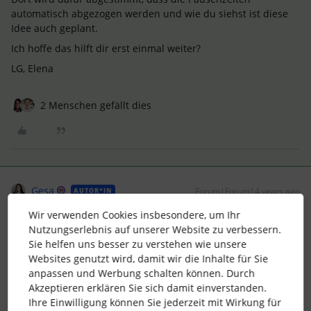
automatisch abgezogen werden und wie du siehst ist diese
Idee auch geplant.
Ich hoffe das hilft dir erst einmal weiter?
LG, Elena
2 Menschen gefällt dies
Gesa
Forum|Forum|4 years ago
AUTOR*IN
Wir verwenden Cookies insbesondere, um Ihr
Hallo
@Elena
,
Nutzungserlebnis auf unserer Website zu verbessern.
um den automatischen Abzug geht es dabei gar nicht
Sie helfen uns besser zu verstehen wie unsere
vordergründig. Den Beitrag hatte ich auch schon gefunden.
Websites genutzt wird, damit wir die Inhalte für Sie
Es geht eher darum, dass ich es eben im Arbeitszeitmodell
anpassen und Werbung schalten können. Durch
genau so wie du es geschickt hast eingestellt habe, in der
Akzeptieren erklären Sie sich damit einverstanden.
Anwesenheit der Person aber nichtmal das kleine Dreieck
Ihre Einwilligung können Sie jederzeit mit Wirkung für