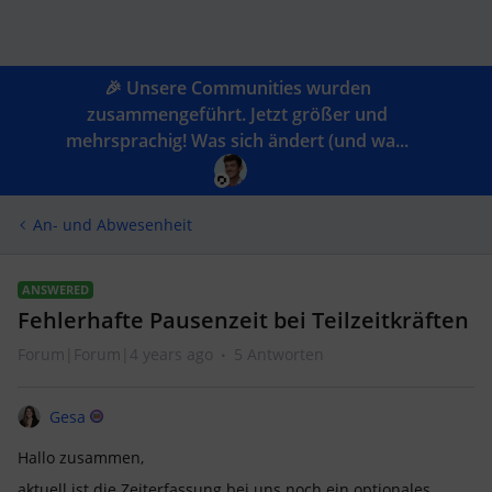
🎉 Unsere Communities wurden
zusammengeführt. Jetzt größer und
mehrsprachig! Was sich ändert (und wa...
An- und Abwesenheit
ANSWERED
Fehlerhafte Pausenzeit bei Teilzeitkräften
Forum|Forum|4 years ago
5 Antworten
Gesa
Hallo zusammen,
aktuell ist die Zeiterfassung bei uns noch ein optionales