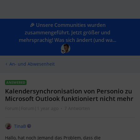
🎉 Unsere Communities wurden
zusammengeführt. Jetzt größer und
mehrsprachig! Was sich ändert (und wa...
An- und Abwesenheit
ANSWERED
Kalendersynchronisation von Personio zu
Microsoft Outlook funktioniert nicht mehr
Forum|Forum|1 year ago
7 Antworten
TinaB
Hallo, hat noch Jemand das Problem, dass die