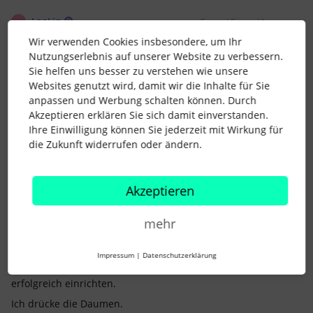
LeoLin
Forum|Forum|1 year ago
L
Wir verwenden Cookies insbesondere, um Ihr
Hallo ​
@TinaB
,
Nutzungserlebnis auf unserer Website zu verbessern.
hast du mittlerweile eine Lösung gefunden? :)
Sie helfen uns besser zu verstehen wie unsere
Haben jetzt auch das Problem, dass uns selbst die IT nicht
Websites genutzt wird, damit wir die Inhalte für Sie
mehr weiterhelfen kann…
anpassen und Werbung schalten können. Durch
Akzeptieren erklären Sie sich damit einverstanden.
Ihre Einwilligung können Sie jederzeit mit Wirkung für
die Zukunft widerrufen oder ändern.
Akzeptieren
TinaB
Forum|Forum|1 year ago
AUTOR*IN
Hallo ​
@LeoLin
,
mehr
wir haben am letzten Wochenende unser Outlook in die
Cloud verlegt. Nach diversen Anlaufproblemen konnte der
Impressum
|
Datenschutzerklärung
Outlook-Admin die Verknüpfung und Synchronisation wieder
erfolgreich einrichten.
Ich drücke die Daumen.