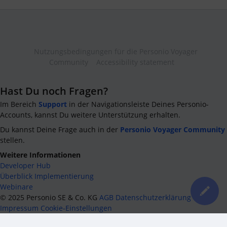
Nutzungsbedingungen für die Personio Voyager
Community
Accessibility statement
Hast Du noch Fragen?
Im Bereich
Support
in der Navigationsleiste Deines Personio-
Accounts, kannst Du weitere Unterstützung erhalten.
Du kannst Deine Frage auch in der
Personio Voyager Community
stellen.
Weitere Informationen
Developer Hub
Überblick Implementierung
Webinare
©
2025
Personio SE & Co. KG
AGB
Datenschutzerklärung
Impressum
Cookie-Einstellungen