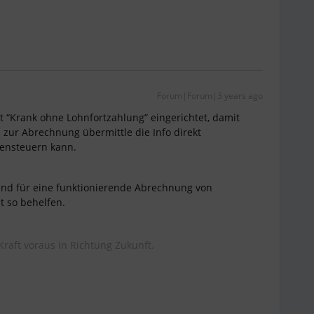
Forum|Forum|3 years ago
 “Krank ohne Lohnfortzahlung” eingerichtet, damit
 zur Abrechnung übermittle die Info direkt
ensteuern kann.
nd für eine funktionierende Abrechnung von
t so behelfen.
Kraft voraus in Richtung Zukunft.