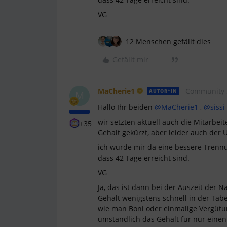
VG
12 Menschen gefällt dies
Gefällt mir
MaCherie1
Community 
AUTOR*IN
M
Hallo Ihr beiden
@MaCherie1
,
@sissi
wir setzten aktuell auch die Mitarbei
+35
Gehalt gekürzt, aber leider auch der U
ich würde mir da eine bessere Trenn
dass 42 Tage erreicht sind.
VG
Ja, das ist dann bei der Auszeit der 
Gehalt wenigstens schnell in der Tabe
wie man Boni oder einmalige Vergütun
umständlich das Gehalt für nur eine