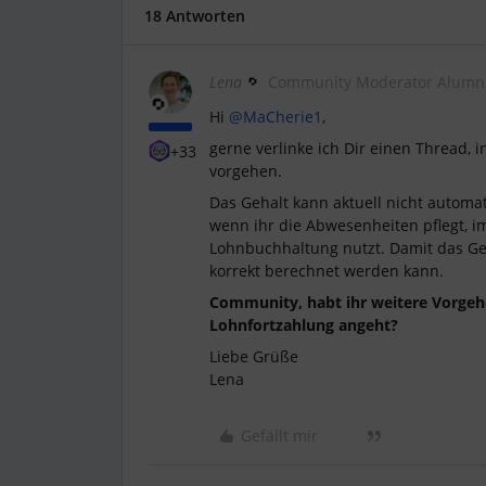
18 Antworten
Lena
Community Moderator Alumn
Hi
@MaCherie1
,
gerne verlinke ich Dir einen Thread, i
+33
vorgehen.
Das Gehalt kann aktuell nicht automat
wenn ihr die Abwesenheiten pflegt, im
Lohnbuchhaltung nutzt. Damit das Ge
korrekt berechnet werden kann.
Community, habt ihr weitere Vorgeh
Lohnfortzahlung angeht?
Liebe Grüße
Lena
Gefällt mir