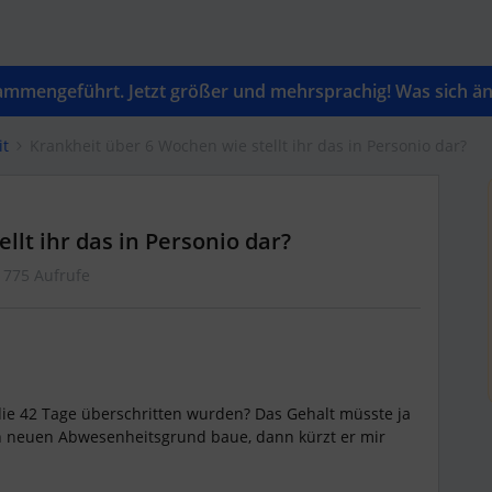
mengeführt. Jetzt größer und mehrsprachig! Was sich änd
it
Krankheit über 6 Wochen wie stellt ihr das in Personio dar?
llt ihr das in Personio dar?
1775 Aufrufe
 die 42 Tage überschritten wurden? Das Gehalt müsste ja
n neuen Abwesenheitsgrund baue, dann kürzt er mir