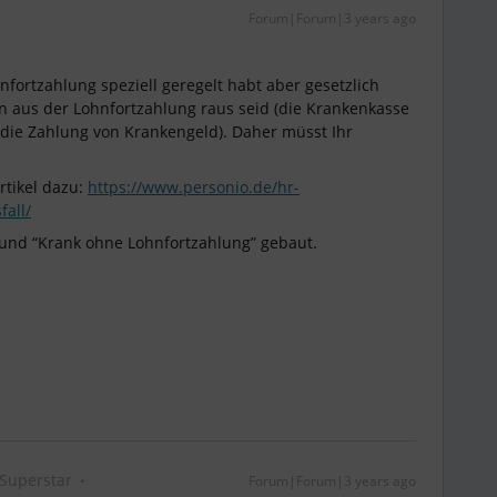
Forum|Forum|3 years ago
hnfortzahlung speziell geregelt habt aber gesetzlich
en aus der Lohnfortzahlung raus seid (die Krankenkasse
ie Zahlung von Krankengeld). Daher müsst Ihr
rtikel dazu:
https://www.personio.de/hr-
fall/
und “Krank ohne Lohnfortzahlung” gebaut.
Superstar
Forum|Forum|3 years ago