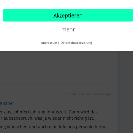
Forum|Forum|3 years ago
Akzeptieren
mehr
tnis aussetzen.
Impressum
|
Datenschutzerklärung
Forum|Forum|3 years ago
 Kistner
,
ter aus Lohnfortzahlung in Auszeit. Dann wird das
rlaubsanspruch, was ja wieder nicht richtig ist.
ung wünschen und auch eine Info aus personio heraus,