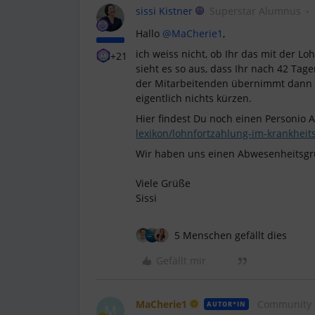
sissi Kistner
Superstar Alumnus
Hallo
@MaCherie1
,
ich weiss nicht, ob Ihr das mit der Lo
+21
sieht es so aus, dass Ihr nach 42 Tag
der Mitarbeitenden übernimmt dann d
eigentlich nichts kürzen.
Hier findest Du noch einen Personio A
lexikon/lohnfortzahlung-im-krankheits
Wir haben uns einen Abwesenheitsgr
Viele Grüße
Sissi
5 Menschen gefällt dies
Gefällt mir
MaCherie1
Community 
AUTOR*IN
M