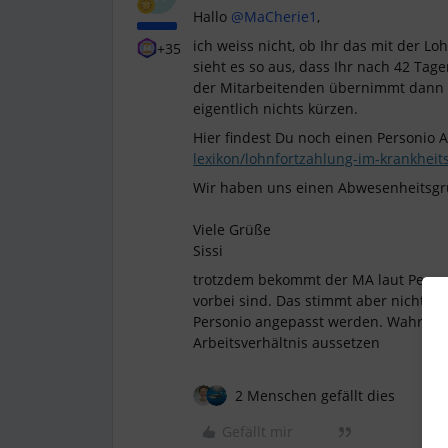
Hallo
@MaCherie1
,
ich weiss nicht, ob Ihr das mit der Lo
+35
sieht es so aus, dass Ihr nach 42 Tag
der Mitarbeitenden übernimmt dann d
eigentlich nichts kürzen.
Hier findest Du noch einen Personio A
lexikon/lohnfortzahlung-im-krankheits
Wir haben uns einen Abwesenheitsgr
Viele Grüße
Sissi
trotzdem bekommt der MA laut Personi
vorbei sind. Das stimmt aber nicht u
Personio angepasst werden. Wahrsche
Arbeitsverhältnis aussetzen
2 Menschen gefällt dies
Gefällt mir