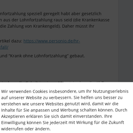
hnfortzahlung speziell geregelt habt aber gesetzlich
en aus der Lohnfortzahlung raus seid (die Krankenkasse
ie Zahlung von Krankengeld). Daher müsst Ihr
rtikel dazu:
https://www.personio.de/hr-
fall/
und “Krank ohne Lohnfortzahlung” gebaut.
o das volle Gehalt in einem Monat, in dem die 42 Tage
nd hier muss dann erst wieder manuell das Gehalt in
Wir verwenden Cookies insbesondere, um Ihr Nutzungserlebnis
inlich muss man dann wie bei Elternzeit das
auf unserer Website zu verbessern. Sie helfen uns besser zu
verstehen wie unsere Websites genutzt wird, damit wir die
Inhalte für Sie anpassen und Werbung schalten können. Durch
Akzeptieren erklären Sie sich damit einverstanden. Ihre
Einwilligung können Sie jederzeit mit Wirkung für die Zukunft
widerrufen oder ändern.