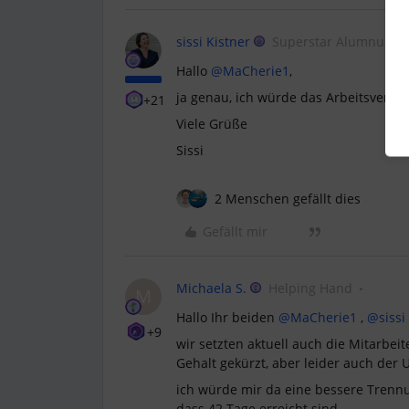
sissi Kistner
Superstar Alumnus
Hallo
@MaCherie1
,
ja genau, ich würde das Arbeitsverhäl
+21
Viele Grüße
Sissi
2 Menschen gefällt dies
Gefällt mir
Michaela S.
Helping Hand
M
Hallo Ihr beiden
@MaCherie1
,
@sissi
+9
wir setzten aktuell auch die Mitarbei
Gehalt gekürzt, aber leider auch der U
ich würde mir da eine bessere Trenn
dass 42 Tage erreicht sind.