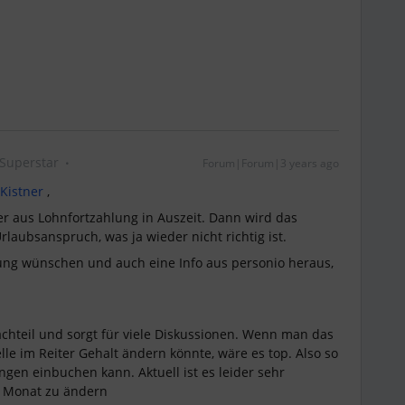
Superstar
Forum|Forum|3 years ago
 Kistner
,
ter aus Lohnfortzahlung in Auszeit. Dann wird das
rlaubsanspruch, was ja wieder nicht richtig ist.
ung wünschen und auch eine Info aus personio heraus,
Nachteil und sorgt für viele Diskussionen. Wenn man das
lle im Reiter Gehalt ändern könnte, wäre es top. Also so
gen einbuchen kann. Aktuell ist es leider sehr
n Monat zu ändern