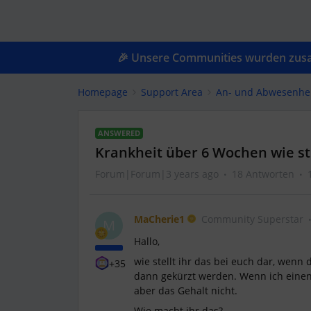
🎉 Unsere Communities wurden zusam
Homepage
Support Area
An- und Abwesenhe
ANSWERED
Krankheit über 6 Wochen wie ste
Forum|Forum|3 years ago
18 Antworten
MaCherie1
Community Superstar
M
Hallo,
wie stellt ihr das bei euch dar, wenn
+35
dann gekürzt werden. Wenn ich eine
aber das Gehalt nicht.
Wie macht ihr das?