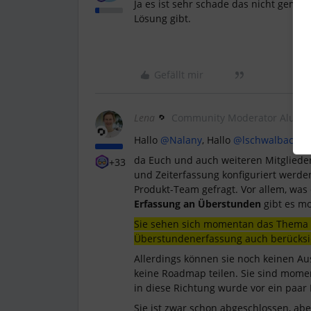
Ja es ist sehr schade das nicht gemac
Lösung gibt.
Gefällt mir
Lena
Community Moderator Alumn
Hallo
@Nalany
, Hallo
@lschwalbach
,
da Euch und auch weiteren Mitglieder
+33
und Zeiterfassung konfiguriert werd
Produkt-Team gefragt. Vor allem, was
Erfassung an Überstunden
gibt es m
Sie sehen sich momentan das Thema Fl
Überstundenerfassung auch berücksi
Allerdings können sie noch keinen Au
keine Roadmap teilen. Sie sind mome
in diese Richtung wurde vor ein paar
Sie ist zwar schon abgeschlossen, ab