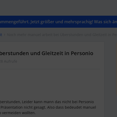
mengeführt. Jetzt größer und mehrsprachig! Was sich änd
it
Noch mehr manuel arbeit bei Überstunden und Gleitzeit in Pe
erstunden und Gleitzeit in Personio
28 Aufrufe
Überstunden, Leider kann mann das nicht bei Personio
r Präsentation nicht gesagt. Also dass bedeudet manuel
io vermeiden wollten.