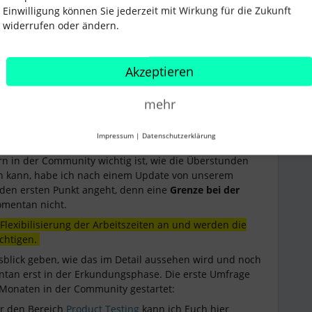
ht wird. Ich hoffe dass für diese Probleme bald eine
Einwilligung können Sie jederzeit mit Wirkung für die Zukunft
widerrufen oder ändern.
Akzeptieren
mehr
i
Forum|Forum|4 years ago
Impressum
|
Datenschutzerklärung
n in der Community wichtig ist, wie die Überstunden
en kann, habe ich nach einem Update von unserem
 den ersten Punkt angeht, denn eine
Grenze bei der
omentan nicht.
exibilisierung der Arbeitszeiten an und werden die
chtigen.
sblick geben, wie das im Detail aussehen wird und noch
ntan erst in der Erkundungsphase. Die erste Umfrage
 Monaten in der Community gestartet:
er den Bereich
Product Testing
kann ich Euch hier