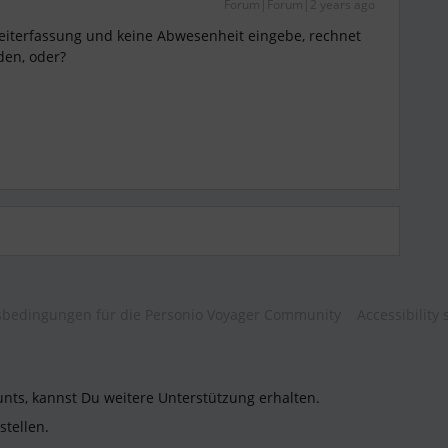
Forum|Forum|2 years ago
eiterfassung und keine Abwesenheit eingebe, rechnet
den, oder?
bedingungen für die Personio Voyager Community
Accessibility
unts, kannst Du weitere Unterstützung erhalten.
stellen.