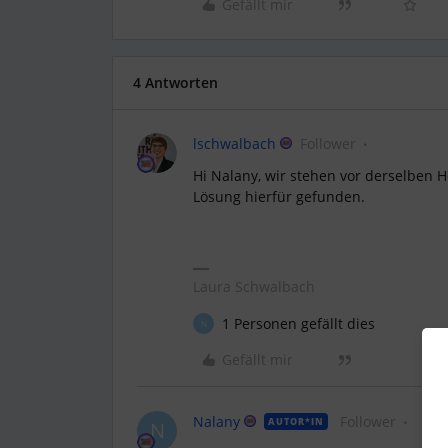
Gefällt mir
4 Antworten
lschwalbach
Follower
Hi Nalany, wir stehen vor derselben 
Lösung hierfür gefunden.
Laura Schwalbach
1 Personen gefällt dies
N
Gefällt mir
Nalany
Follower
AUTOR*IN
N