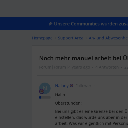
🎉 Unsere Communities wurden zusam
Homepage
Support Area
An- und Abwesenhe
Noch mehr manuel arbeit bei Üb
Forum|Forum|4 years ago
4 Antworten
2
Nalany
Follower
N
Hallo
Überstunden:
Bei uns gibt es eine Grenze bei den 
einstellen. das wurde uns aber in de
arbeit. Was wir eigentlich mit Person