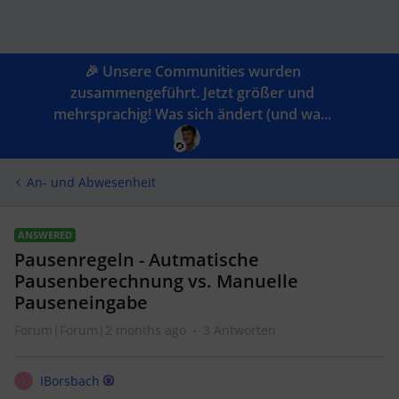
🎉 Unsere Communities wurden
zusammengeführt. Jetzt größer und
mehrsprachig! Was sich ändert (und wa...
An- und Abwesenheit
ANSWERED
Pausenregeln - Autmatische
Pausenberechnung vs. Manuelle
Pauseneingabe
Forum|Forum|2 months ago
3 Antworten
IBorsbach
I