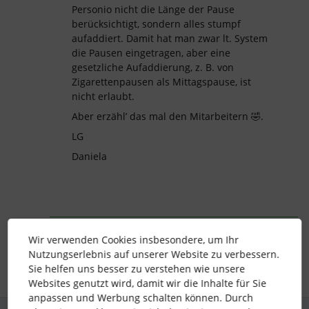
Personio nicht die Länge der Pause
berücksichtigt, sondern alles stumpf
aufaddiert. Damit hat man zwar lt. System
die Pausen eingetragen, aber eine
gesetzliche Aufaddierung, z. B. von
Zigarettenpausen als Mittagspause, ist
nicht erlaubt.
Aber erzähl’ das mal den Mitarbeitern 🤣.
LG
Daniela
Zeiterfassung
Pausenzeit
Pausenregeln
Wir verwenden Cookies insbesondere, um Ihr
Nutzungserlebnis auf unserer Website zu verbessern.
Sie helfen uns besser zu verstehen wie unsere
Websites genutzt wird, damit wir die Inhalte für Sie
anpassen und Werbung schalten können. Durch