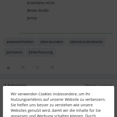
Erachtens nicht.
Beste Grüße
Jenny
anwesenheiten
überstunden
überstundenkonto
personio
Zeiterfassung
3 Antworten
Älteste zuerst
Wir verwenden Cookies insbesondere, um Ihr
Nutzungserlebnis auf unserer Website zu verbessern.
AM_HR
Forum|Forum|6 months ago
Sie helfen uns besser zu verstehen wie unsere
Websites genutzt wird, damit wir die Inhalte für Sie
Guten Morgen ​
@sandra_stahls
,
anpassen und Werbung schalten können. Durch