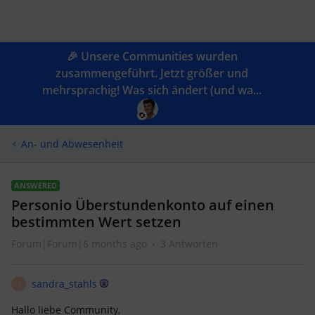
🎉 Unsere Communities wurden
zusammengeführt. Jetzt größer und
mehrsprachig! Was sich ändert (und wa...
An- und Abwesenheit
ANSWERED
Personio Überstundenkonto auf einen
bestimmten Wert setzen
Forum|Forum|6 months ago
3 Antworten
sandra_stahls
S
Hallo liebe Community,