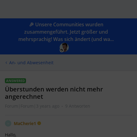
🎉 Unsere Communities wurden
zusammengeführt. Jetzt größer und
mehrsprachig! Was sich ändert (und wa...
An- und Abwesenheit
ANSWERED
Überstunden werden nicht mehr
angerechnet
Forum|Forum|3 years ago
9 Antworten
MaCherie1
M
Hallo,