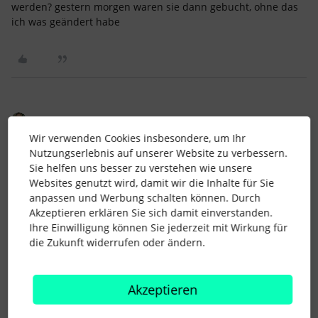
werden? gestern morgen waren sie dann gebucht, ohne das
ich was geändert habe
Lena
Forum|Forum|3 years ago
Wir verwenden Cookies insbesondere, um Ihr
HI
@MaCherie1
,
Nutzungserlebnis auf unserer Website zu verbessern.
das hört sich seltsam an, ich erkundige mich intern. Sollte
Sie helfen uns besser zu verstehen wie unsere
etwas offensichtlich nicht stimmen, meldet Euch bitte bei
Websites genutzt wird, damit wir die Inhalte für Sie
unserem Support, am besten mit einem konkreten Beispiel. :)
anpassen und Werbung schalten können. Durch
Akzeptieren erklären Sie sich damit einverstanden.
Dann können sie das an unser Produkt-Team weitergeben
Ihre Einwilligung können Sie jederzeit mit Wirkung für
und sie können es analysieren.
die Zukunft widerrufen oder ändern.
Liebe Grüße
Lena
Akzeptieren