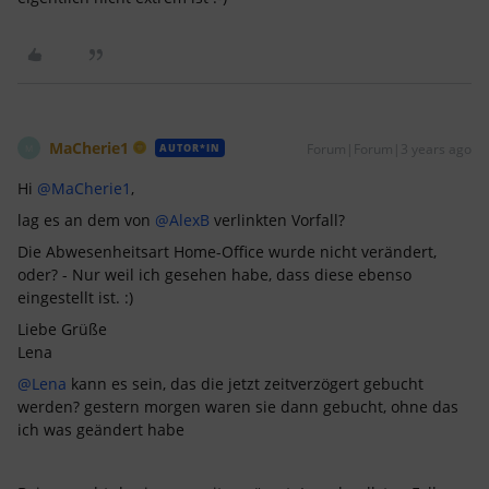
MaCherie1
Forum|Forum|3 years ago
AUTOR*IN
M
Hi
@MaCherie1
,
lag es an dem von
@AlexB
verlinkten Vorfall?
Die Abwesenheitsart Home-Office wurde nicht verändert,
oder? - Nur weil ich gesehen habe, dass diese ebenso
eingestellt ist. :)
Liebe Grüße
Lena
@Lena
kann es sein, das die jetzt zeitverzögert gebucht
werden? gestern morgen waren sie dann gebucht, ohne das
ich was geändert habe