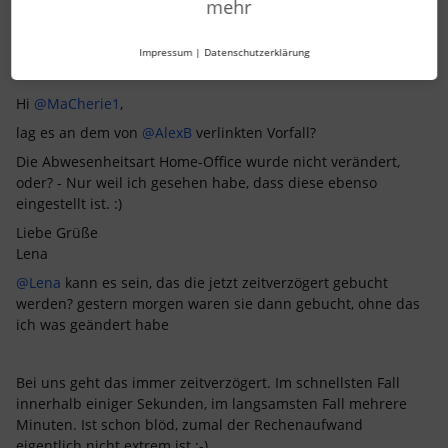
mehr
Impressum
|
Datenschutzerklärung
SimonD
Forum|Forum|3 years ago
S
Hi
@MaCherie1
,
lag es an dem von
@AlexB
verlinkten Vorfall?
Die Abwesenheitsart Home-Office wurde nicht verändert,
oder? - Nur weil ich gesehen habe, dass diese ebenso
eingestellt ist. :)
Liebe Grüße
Lena
@Lena
kann es sein, das die jetzt zeitverzögert gebucht
werden? gestern morgen waren sie dann gebucht, ohne das
ich was geändert habe
Bei uns geht das immer zeitverzögert. Im schnellsten Fall
innerhalb einiger Sekunden, im langsamsten Fall mehrere
Minuten. Ist schon blöd, zumal der Rechenaufwand
eigentlich nicht extrem ist :-)