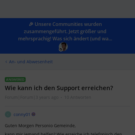
🎉 Unsere Communities wurden
zusammengeführt. Jetzt größer und
mehrsprachig! Was sich ändert (und wa...
An- und Abwesenheit
ANSWERED
Wie kann ich den Support erreichen?
Forum|Forum|3 years ago
10 Antworten
conny01
C
Guten Morgen Personio Gemeinde,
kann mir jemand helfen? Wie erreiche ich telefonisch den