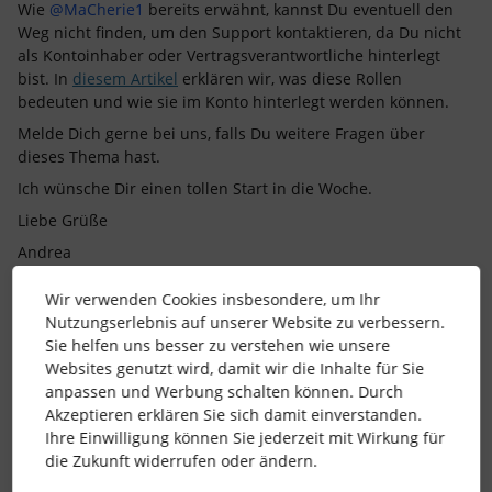
Wie
@MaCherie1
bereits erwähnt, kannst Du eventuell den
Weg nicht finden, um den Support kontaktieren, da Du nicht
als Kontoinhaber oder Vertragsverantwortliche hinterlegt
bist. In
diesem Artikel
erklären wir, was diese Rollen
bedeuten und wie sie im Konto hinterlegt werden können.
Melde Dich gerne bei uns, falls Du weitere Fragen über
dieses Thema hast.
Ich wünsche Dir einen tollen Start in die Woche.
Liebe Grüße
Andrea
Wir verwenden Cookies insbesondere, um Ihr
Wurde Eure Frage gelöst? - Klickt auf "Beste Antwort", so
Nutzungserlebnis auf unserer Website zu verbessern.
erhalten alle ihre Punkte für's Leaderboard. Moderator*innen
Sie helfen uns besser zu verstehen wie unsere
können Tags und Betreff von Anfragen ändern, um diese für
Websites genutzt wird, damit wir die Inhalte für Sie
andere User auffindbar zu machen.
anpassen und Werbung schalten können. Durch
Akzeptieren erklären Sie sich damit einverstanden.
Ihre Einwilligung können Sie jederzeit mit Wirkung für
die Zukunft widerrufen oder ändern.