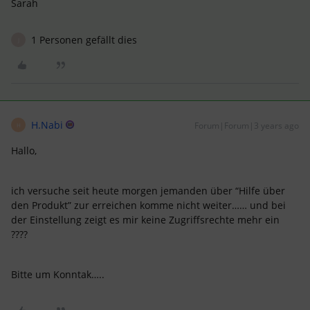
Sarah
1 Personen gefällt dies
J
H.Nabi
Forum|Forum|3 years ago
H
Hallo,
ich versuche seit heute morgen jemanden über “Hilfe über
den Produkt” zur erreichen komme nicht weiter…… und bei
der Einstellung zeigt es mir keine Zugriffsrechte mehr ein
????
Bitte um Konntak…..