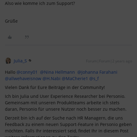
Also wie komme ich zum Support?
Grüße
Julia_S
Forum|Forum|2 years ago
Hallo
@conny01
@Nina Hellmann
@Johanna Farahani
@allwehaveisnow
@H.Nabi
@MaCherie1
@s_f
Vielen Dank für Eure Beiträge in der Community!
Ich bin Julia und User Experience Researcher bei Personio.
Gemeinsam mit unseren Produktteams arbeite ich stets
daran, Personio für unsere Nutzer noch besser zu machen.
Derzeit bin ich auf der Suche nach HR Managern, die uns
Feedback zu einem neuen Support-Feature in Personio geben
möchten. Falls Ihr interessiert seid, findet Ihr in diesem Post