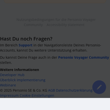
Nutzungsbedingungen für die Personio Voyager
Community
Accessibility statement
Hast Du noch Fragen?
Im Bereich
Support
in der Navigationsleiste Deines Personio-
Accounts, kannst Du weitere Unterstützung erhalten.
Du kannst Deine Frage auch in der
Personio Voyager Community
stellen.
Weitere Informationen
Developer Hub
Überblick Implementierung
Webinare
©
2025
Personio SE & Co. KG
AGB
Datenschutzerklärung
Impressum
Cookie-Einstellungen