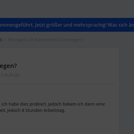
mengeführt. Jetzt größer und mehrsprachig! Was sich änd
it
Wie kann ich Kernzeiten hinterlegen?
legen?
13 Aufrufe
 ich habe dies probiert, jedoch bekam ich dann eine
it, jedoch 8 Stunden Arbeitstag.