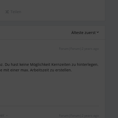
Teilen
Älteste zuerst
Forum|Forum|2 years ago
nz. Du hast keine Möglichkeit Kernzeiten zu hinterlegen.
e mit einer max. Arbeitszeit zu erstellen.
wer
Forum|Forum|2 years ago