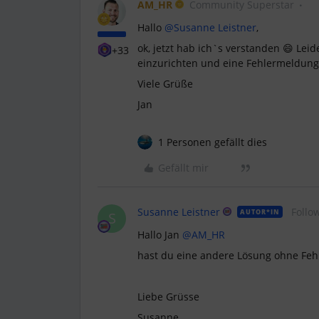
AM_HR
Community Superstar
Hallo
@Susanne Leistner
,
ok, jetzt hab ich`s verstanden 😄 Leid
+33
einzurichten und eine Fehlermeldung
Viele Grüße
Jan
1 Personen gefällt dies
Gefällt mir
Susanne Leistner
Follo
AUTOR*IN
S
Hallo Jan
@AM_HR
hast du eine andere Lösung ohne Fe
Liebe Grüsse
Susanne