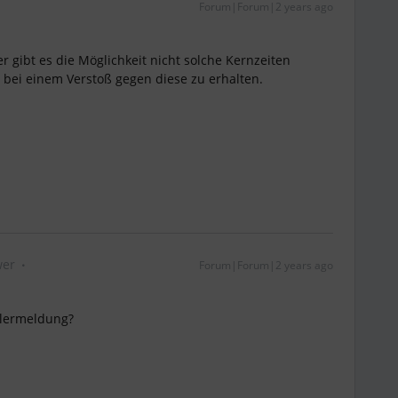
Forum|Forum|2 years ago
er gibt es die Möglichkeit nicht solche Kernzeiten
 bei einem Verstoß gegen diese zu erhalten.
wer
Forum|Forum|2 years ago
hlermeldung?