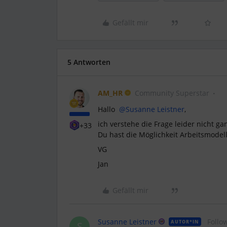
Gefällt mir
5 Antworten
AM_HR
Community Superstar
Hallo
@Susanne Leistner
,
ich verstehe die Frage leider nicht ga
+33
Du hast die Möglichkeit Arbeitsmodell
VG
Jan
Gefällt mir
Susanne Leistner
Follo
AUTOR*IN
S