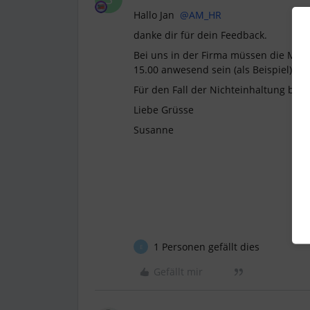
Hallo Jan
@AM_HR
danke dir für dein Feedback.
Bei uns in der Firma müssen die Mita
15.00 anwesend sein (als Beispiel)
Für den Fall der Nichteinhaltung brä
Liebe Grüsse
Susanne
1 Personen gefällt dies
E
Gefällt mir