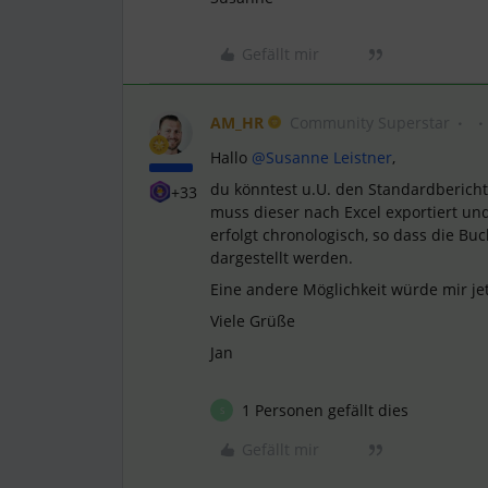
Gefällt mir
AM_HR
Community Superstar
Hallo
@Susanne Leistner
,
du könntest u.U. den Standardbericht
+33
muss dieser nach Excel exportiert u
erfolgt chronologisch, so dass die 
dargestellt werden.
Eine andere Möglichkeit würde mir jet
Viele Grüße
Jan
1 Personen gefällt dies
S
Gefällt mir