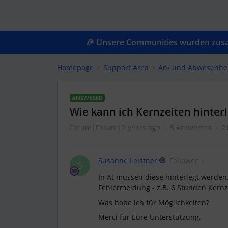
🎉 Unsere Communities wurden zusam
Homepage
Support Area
An- und Abwesenhe
ANSWERED
Wie kann ich Kernzeiten hinter
Forum|Forum|2 years ago
5 Antworten
2
Susanne Leistner
Follower
S
In At müssen diese hinterlegt werden,
Fehlermeldung - z.B. 6 Stunden Kernze
Was habe ich für Möglichkeiten?
Merci für Eure Unterstützung.