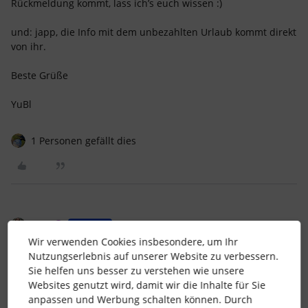
Rückmeldung kommt, lass ich’s euch wissen :)
und: japp, die Info mit dem unbezahlten Urlaub kommt direkt
von ihr.
Beste Grüße
YuBl
1 Personen gefällt dies
YuBl
Forum|Forum|2 months ago
AUTOR*IN
Wir verwenden Cookies insbesondere, um Ihr
...ich hab jetzt mal den Haufe CoPilot bemüht, der ist
Nutzungserlebnis auf unserer Website zu verbessern.
übrigens eurer Meinung:
Sie helfen uns besser zu verstehen wie unsere
Websites genutzt wird, damit wir die Inhalte für Sie
anpassen und Werbung schalten können. Durch