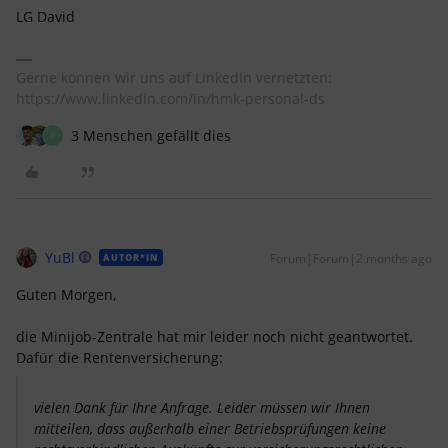
LG David
Gerne können wir uns auf LinkedIn vernetzten:
https://www.linkedin.com/in/hmk-personal-ds
3 Menschen gefällt dies
B
YuBl
Forum|Forum|2 months ago
AUTOR*IN
Guten Morgen,
die Minijob-Zentrale hat mir leider noch nicht geantwortet.
Dafür die Rentenversicherung:
vielen Dank für Ihre Anfrage. Leider müssen wir Ihnen
mitteilen, dass außerhalb einer Betriebsprüfungen keine