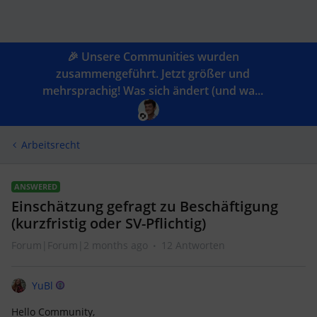
🎉 Unsere Communities wurden
zusammengeführt. Jetzt größer und
mehrsprachig! Was sich ändert (und wa...
Arbeitsrecht
ANSWERED
Einschätzung gefragt zu Beschäftigung
(kurzfristig oder SV-Pflichtig)
Forum|Forum|2 months ago
12 Antworten
YuBl
Hello Community,