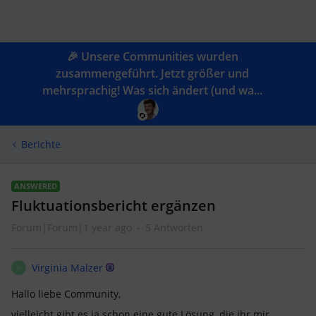
🎉 Unsere Communities wurden
zusammengeführt. Jetzt größer und
mehrsprachig! Was sich ändert (und wa...
Berichte
ANSWERED
Fluktuationsbericht ergänzen
Forum|Forum|1 year ago
5 Antworten
Virginia Malzer
V
Hallo liebe Community,
vielleicht gibt es ja schon eine gute Lösung, die ihr mir