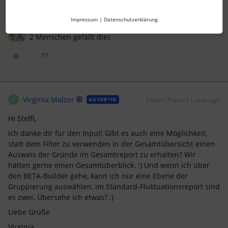
Steffi
Impressum
|
Datenschutzerklärung
2 Menschen gefällt dies
Virginia Malzer
Forum|Forum|1 year ago
AUTOR*IN
V
Hi Steffi,
ich danke dir für den Input! Gibt es auch eine Möglichkeit,
statt dem Filter zu verwenden in der Gesamtübersicht einen
Ausweis der Gründe im Gesamtreport zu erhalten? Wir
hätten gerne einen Gesamtüberblick. :) Und wenn ich über
den BETA-Builder gehe, kann ich nur eine Ebene der
Gruppierung auswählen, im Standard-Fluktuationsreport sind
es zwei. Übersehe ich etwas? :)
Liebe Grüße
Virginia