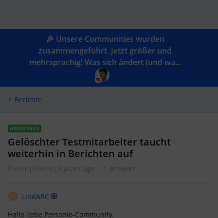
🎉 Unsere Communities wurden
zusammengeführt. Jetzt größer und
mehrsprachig! Was sich ändert (und wa...
Berichte
ANSWERED
Gelöschter Testmitarbeiter taucht
weiterhin in Berichten auf
Forum|Forum|3 years ago
1 Antwort
LindARC
L
Hallo liebe Personio-Community,