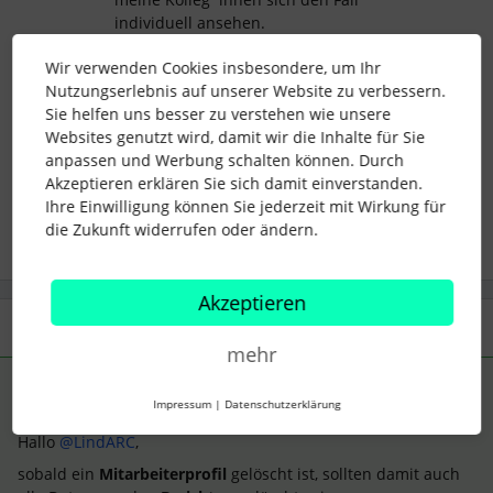
individuell ansehen.
Beste Grüße
Wir verwenden Cookies insbesondere, um Ihr
Katharina
Nutzungserlebnis auf unserer Website zu verbessern.
Sie helfen uns besser zu verstehen wie unsere
Websites genutzt wird, damit wir die Inhalte für Sie
anpassen und Werbung schalten können. Durch
Akzeptieren erklären Sie sich damit einverstanden.
mitarbeiter
Bericht
Test
gelöscht
Ihre Einwilligung können Sie jederzeit mit Wirkung für
die Zukunft widerrufen oder ändern.
Akzeptieren
1 Antwort
mehr
Support Vergütungsmanagement
ANTWORT
S
Impressum
|
Datenschutzerklärung
Forum|Forum|3 years ago
Hallo
@LindARC
,
sobald ein
Mitarbeiterprofil
gelöscht ist, sollten damit auch