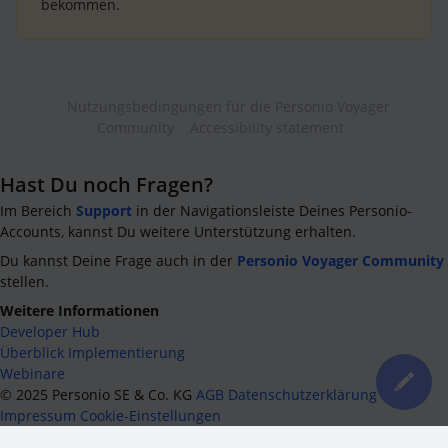
bekommen.
Nutzungsbedingungen für die Personio Voyager
Community
Accessibility statement
Hast Du noch Fragen?
Im Bereich
Support
in der Navigationsleiste Deines Personio-
Accounts, kannst Du weitere Unterstützung erhalten.
Du kannst Deine Frage auch in der
Personio Voyager Community
stellen.
Weitere Informationen
Developer Hub
Überblick Implementierung
Webinare
©
2025
Personio SE & Co. KG
AGB
Datenschutzerklärung
Impressum
Cookie-Einstellungen