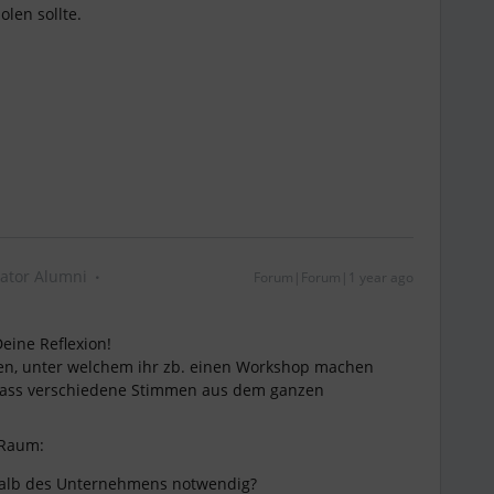
olen sollte.
ator Alumni
Forum|Forum|1 year ago
Deine Reflexion!
n, unter welchem ihr zb. einen Workshop machen
dass verschiedene Stimmen aus dem ganzen
n Raum:
alb des Unternehmens notwendig?