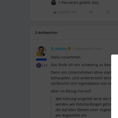
1 Personen gefällt dies
Gefällt mir
3 Antworten
D_Madre
Community Star
Hallo zusammen,
das finde ich ein schwierig zu beant
+11
Denn ein Unternehmen ohne starke Ku
behaupten, und andererseits wird di
zerfleischt sich irgendwann von innen
Aber im Bezug hierauf:
Wie Führung vorgelebt wird, wie Bezie
werden, wie Entscheidungen getroffen 
die auf allen Ebenen einer Organisat
wie Angestellte ein.