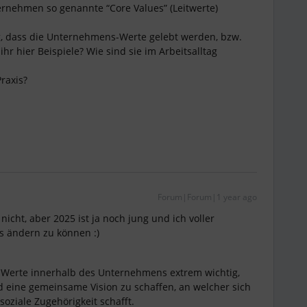
rnehmen so genannte “Core Values” (Leitwerte)
ig, dass die Unternehmens-Werte gelebt werden, bzw.
ihr hier Beispiele? Wie sind sie im Arbeitsalltag
raxis?
Forum|Forum|1 year ago
icht, aber 2025 ist ja noch jung und ich voller
as ändern zu können :)
 Werte innerhalb des Unternehmens extrem wichtig,
 eine gemeinsame Vision zu schaffen, an welcher sich
soziale Zugehörigkeit schafft.