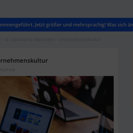
mengeführt. Jetzt größer und mehrsprachig! Was sich änd
⚖️ Community Barometer - Unternehmenskultur
ernehmenskultur
 Aufrufe