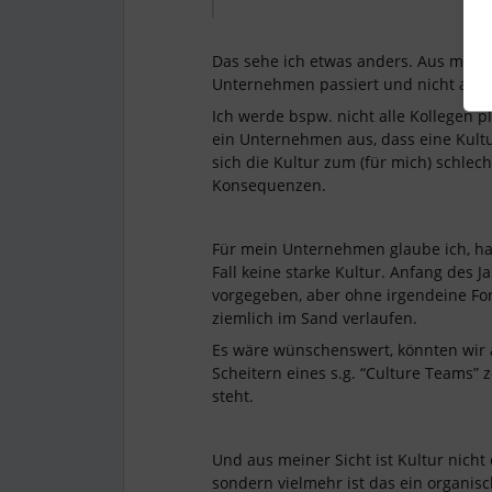
Das sehe ich etwas anders. Aus meiner
Unternehmen passiert und nicht and
Ich werde bspw. nicht alle Kollegen plö
ein Unternehmen aus, dass eine Kultu
sich die Kultur zum (für mich) schle
Konsequenzen.
Für mein Unternehmen glaube ich, ha
Fall keine starke Kultur. Anfang des 
vorgegeben, aber ohne irgendeine For
ziemlich im Sand verlaufen.
Es wäre wünschenswert, könnten wir au
Scheitern eines s.g. “Culture Teams” 
steht.
Und aus meiner Sicht ist Kultur nicht
sondern vielmehr ist das ein organisc