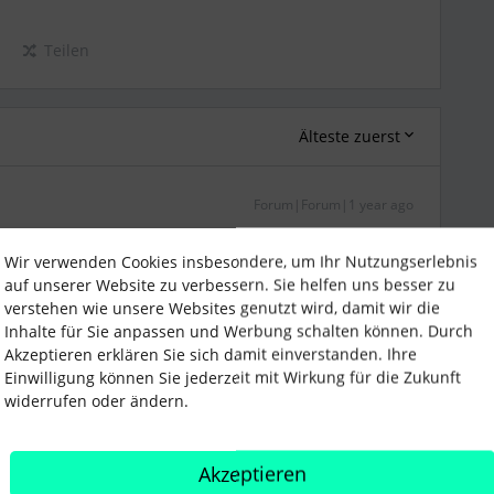
Teilen
Älteste zuerst
Forum|Forum|1 year ago
Wir verwenden Cookies insbesondere, um Ihr Nutzungserlebnis
wortendes Thema, wenngleich ein ungemein wichtiges.
auf unserer Website zu verbessern. Sie helfen uns besser zu
ltur kann sich einerseits nur bedingt am Markt
verstehen wie unsere Websites genutzt wird, damit wir die
es auch durch die Mitarbeitenden kaum akzeptiert bzw.
Inhalte für Sie anpassen und Werbung schalten können. Durch
 heraus selbst
Akzeptieren erklären Sie sich damit einverstanden. Ihre
Einwilligung können Sie jederzeit mit Wirkung für die Zukunft
widerrufen oder ändern.
hungen (zu Kolleg*innen, zu Kund*innen etc.) gestaltet
werden, all das leitet sich aus der Unternehmenskultur ab,
ion stattfindet. Sie schließt das obere Management genauso
Akzeptieren