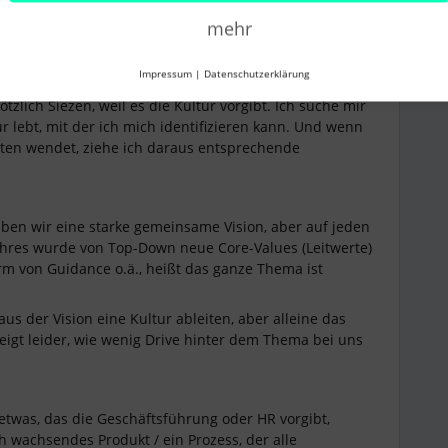
mehr
 Sicht leitet sich Kultur aus allem ab, was im
Impressum
|
Datenschutzerklärung
ers herum.
tzlich Siezen, weil es die Kultur vorgibt. Ich suche mir
r lebt, mit der ich mich identifizieren kann. Und wenn
chten wendet, ziehe ich daraus entsprechende
ben wir eine starke gemeinsame Vision, aber auf jeden
Jahres wurde von Top-Down neue Core-Values (Leitwerte)
m von Guidance o.ä., heißt das ganze Thema ist
s der Vision eine Kultur ableiten, aber alleine das
zeigt leider, wie wenig Drive hinter dem Thema bei uns
 etwas, das die Geschäftsführung oder HR vorgibt,
h wachsendes Produkt / ein Prozess, der alle