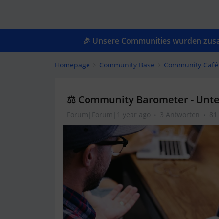
🎉 Unsere Communities wurden zusam
Homepage
Community Base
Community Café
⚖️ Community Barometer - Unt
Forum|Forum|1 year ago
3 Antworten
81