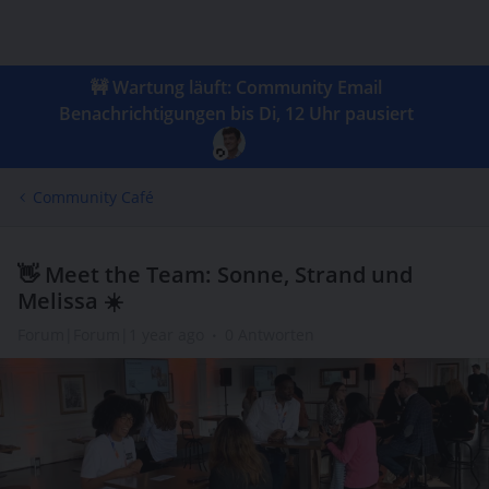
🚧 Wartung läuft: Community Email
Benachrichtigungen bis Di, 12 Uhr pausiert
Community Café
👋 Meet the Team: Sonne, Strand und
Melissa ☀️
Forum|Forum|1 year ago
0 Antworten