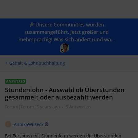
🎉 Unsere Communities wurden
zusammengeführt. Jetzt größer und
mehrsprachig! Was sich ändert (und wa...
Gehalt & Lohnbuchhaltung
ANSWERED
Stundenlohn - Auswahl ob Überstunden
gesammelt oder ausbezahlt werden
Forum|Forum|5 years ago
5 Antworten
AnnikaWilzeck
A
Bei Personen mit Stundenlohn werden die Überstunden