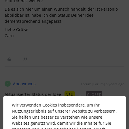
Hilft Dir das weiter?
Da es sich hier um einen Wunsch handelt, der ist Personio
abbildbar ist, habe ich den Status Deiner Idee
dementsprechend angepasst.
Liebe Grüße
Caro
Anonymous
Forum|Forum|5 years ago
A
Aktualisierter Status der Idee
→
NEU
CLOSED
(SERVICEFRAGE)
Wir verwenden Cookies insbesondere, um Ihr
Nutzungserlebnis auf unserer Website zu verbessern.
Sie helfen uns besser zu verstehen wie unsere
Websites genutzt wird, damit wir die Inhalte für Sie