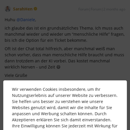
SarahHen
Forum|Forum|2 months ago
Huhu ​
@Daniele
,
ich glaube das ist ein grundsätzliches Thema. Ich muss auch
manchmal wieder und wieder um “menschliche Hilfe” fragen,
bis ich die Option für ein Ticket bekomme.
Oft ist der Chat total hilfreich, aber manchmal weiß man
schon vorher, dass man menschliche Hilfe braucht und muss
dann trotzdem an der KI vorbei. Das kostet manchmal
wirklich Nerven - und Zeit 😄
Viele Grüße
Wir verwenden Cookies insbesondere, um Ihr
4 Menschen gefällt dies
F
S
Nutzungserlebnis auf unserer Website zu verbessern.
Sie helfen uns besser zu verstehen wie unsere
Websites genutzt wird, damit wir die Inhalte für Sie
anpassen und Werbung schalten können. Durch
Akzeptieren erklären Sie sich damit einverstanden.
Ihre Einwilligung können Sie jederzeit mit Wirkung für
MarinaSt
Forum|Forum|2 months ago
M