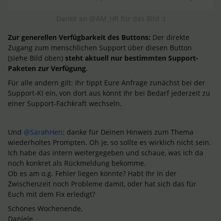
Danke an ​@AM_HR für das Bild :)
Zur generellen Verfügbarkeit des Buttons:
Der direkte
Zugang zum menschlichen Support über diesen Button
(siehe Bild oben)
steht aktuell nur bestimmten Support-
Paketen zur Verfügung
.
Für alle andern gilt: Ihr tippt Eure Anfrage zunächst bei der
Support-KI ein, von dort aus könnt Ihr bei Bedarf jederzeit zu
einer Support-Fachkraft wechseln.
Und ​
@SarahHen
: danke für Deinen Hinweis zum Thema
wiederholtes Prompten. Oh je, so sollte es wirklich nicht sein.
Ich habe das intern weitergegeben und schaue, was ich da
noch konkret als Rückmeldung bekomme.
Ob es am o.g. Fehler liegen könnte? Habt Ihr in der
Zwischenzeit noch Probleme damit, oder hat sich das für
Euch mit dem Fix erledigt?
Schönes Wochenende,
Daniele