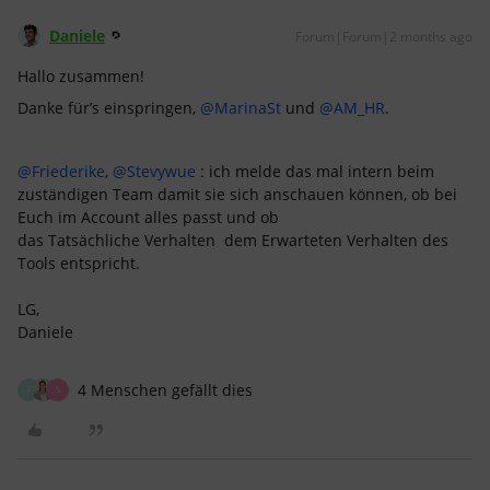
Daniele
Forum|Forum|2 months ago
Hallo zusammen!
Danke für’s einspringen, ​
@MarinaSt
und ​
@AM_HR
.
@Friederike
, ​
@Stevywue
: ich melde das mal intern beim
zuständigen Team damit sie sich anschauen können, ob bei
Euch im Account alles passt und ob
das Tatsächliche Verhalten dem
Erwarteten Verhalten des
Tools entspricht.
LG,
Daniele
4 Menschen gefällt dies
F
S