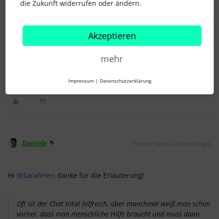
die Zukunft widerrufen oder ändern.
Bei mir sieht es auch so aus, ich habe unten auch keine
Möglichkeit der direkten Kontaktaufnahme:
Akzeptieren
mehr
Impressum
|
Datenschutzerklärung
Daniele
Forum|Forum|2 months ago
Hi ​
@SarahHen
danke für die Erläuterung!
Oft ist der Chat total hilfreich, aber manchmal weiß man schon
vorher, dass man menschliche Hilfe braucht und muss dann