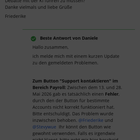
Debatte mit der KI führen zu müssen?
Danke vielmals und liebe Grüße
Friederike
Beste Antwort von
Daniele
Hallo zusammen,
ich melde mich mit einem kurzen Update
zu den gemeldeten Problemen.
Zum Button "Support kontaktieren" im
Bereich Payroll:
Zwischen dem 13. und 28.
Mai 2026 gab es tatsächlich einen
Fehler
,
durch den der Button für bestimmte
Accounts nicht korrekt funktioniert hat.
Bitte entschuldigt. Das Problem wurde
inzwischen behoben. ​
@Friederike
und ​
@Stevywue
Ihr könnt den Button wie
gewohnt verwenden. Falls es irgendwie
nicht klappt, bitte gebt mir hier bescheid.