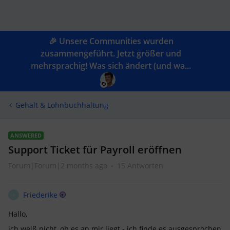
🎉 Unsere Communities wurden
zusammengeführt. Jetzt größer und
mehrsprachig! Was sich ändert (und wa...
Gehalt & Lohnbuchhaltung
ANSWERED
Support Ticket für Payroll eröffnen
Forum|Forum|2 months ago
15 Antworten
Friederike
F
Hallo,
ich weiß nicht, ob es an mir liegt - ich finde es ausgesprochen